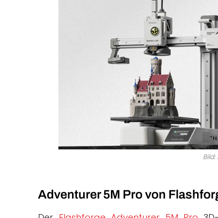
Bild
Adventurer 5M Pro von Flashfor
Der
Flashforge Adventurer 5M Pro
3D-D