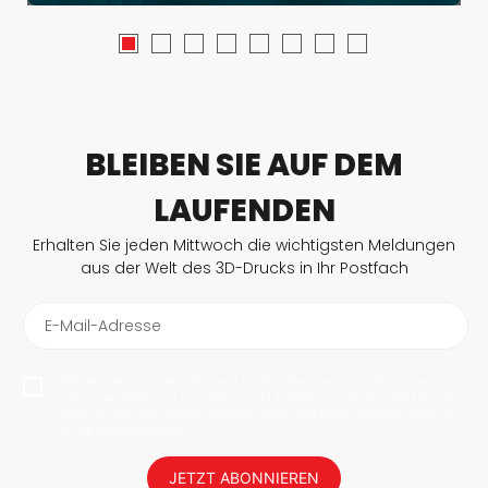
BLEIBEN SIE AUF DEM
LAUFENDEN
Erhalten Sie jeden Mittwoch die wichtigsten Meldungen
aus der Welt des 3D-Drucks in Ihr Postfach
E-Mail-Adresse
Mit dem Abonnieren erlaube ich 3Dnatives meine E-Mail-Adresse
abzuspeichern, um mir News und Updates zu senden. Sie können
jederzeit den Newsletter deabonnieren. Ihre Daten werden nicht an
Dritte weitergegeben!
JETZT ABONNIEREN