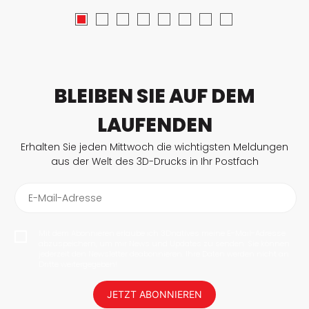
BLEIBEN SIE AUF DEM
LAUFENDEN
Erhalten Sie jeden Mittwoch die wichtigsten Meldungen
aus der Welt des 3D-Drucks in Ihr Postfach
E-Mail-Adresse
Mit dem Abonnieren erlaube ich 3Dnatives meine E-Mail-Adresse
abzuspeichern, um mir News und Updates zu senden. Sie können
jederzeit den Newsletter deabonnieren. Ihre Daten werden nicht an
Dritte weitergegeben!
JETZT ABONNIEREN