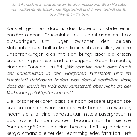
Von links nach rechts: Awais Awan, Sergio Amancio und Gean Marcatto
vom Institut für Werkstoffkunde, Fügetechnik und Umformtechnik der TU
Graz. (Bild: Wolf – TU Graz)
Konkret geht es darum, das Material anstelle einer
herkömmlichen Druckplatte auf unbehandeltes Holz
aufzubringen, um Fugen zwischen den beiden
Materialien zu schaffen. Man kann sich vorstellen, welche
Einschränkungen dies mit sich bringt, aber die ersten
erzielten Ergebnisse sind ermutigend. Gean Marcatto,
einer der Forscher, erklärt: „
Wir konnten nach dem Bruch
der Konstruktion in den Holzporen Kunststoff und im
Kunststoff Holzfasern finden, was darauf schließen lässt,
dass der Bruch im Holz oder Kunststoff, aber nicht an der
Verbindung stattgefunden hat.
“
Die Forscher erklären, dass sie noch bessere Ergebnisse
erzielen könnten, wenn sie das Holz behandeln würden,
indem sie z. B. eine Nanostruktur mittels Lasergravur in
das Holz einbringen würden. Dadurch könnten sie die
Poren vergrößern und eine bessere Haftung erreichen.
Sergio Amancio, einer der Teammitglieder, fährt fort: „
Wir