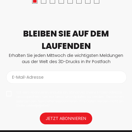
BLEIBEN SIE AUF DEM
LAUFENDEN
Erhalten Sie jeden Mittwoch die wichtigsten Meldungen
aus der Welt des 3D-Drucks in Ihr Postfach
E-Mail-Adresse
Mit dem Abonnieren erlaube ich 3Dnatives meine E-Mail-Adresse
abzuspeichern, um mir News und Updates zu senden. Sie können
jederzeit den Newsletter deabonnieren. Ihre Daten werden nicht an
Dritte weitergegeben!
JETZT ABONNIEREN