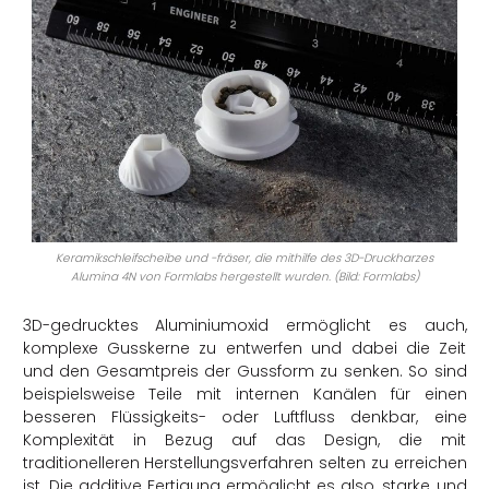
Keramikschleifscheibe und -fräser, die mithilfe des 3D-Druckharzes
Alumina 4N von Formlabs hergestellt wurden. (Bild: Formlabs)
3D-gedrucktes Aluminiumoxid ermöglicht es auch,
komplexe Gusskerne zu entwerfen und dabei die Zeit
und den Gesamtpreis der Gussform zu senken. So sind
beispielsweise Teile mit internen Kanälen für einen
besseren Flüssigkeits- oder Luftfluss denkbar, eine
Komplexität in Bezug auf das Design, die mit
traditionelleren Herstellungsverfahren selten zu erreichen
ist. Die additive Fertigung ermöglicht es also, starke und