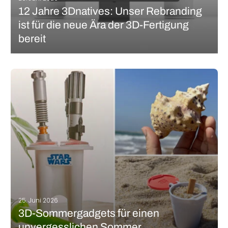
12 Jahre 3Dnatives: Unser Rebranding
ist für die neue Ära der 3D-Fertigung
bereit
Vor einigen Tagen haben wir das erneuerte Erscheinungsbild
unserer Website eingeführt und möchten nun offiziell die neue
Markenidentität von 3Dnatives vorstellen. So bedeutsam die
visuelle Veränderung auch ist: Im Kern geht es darum,
gemeinsam mit Ihnen auf zwölf Jahre zurückzublicken…
MEHR LESEN
25. Juni 2026
3D-Sommergadgets für einen
unvergesslichen Sommer