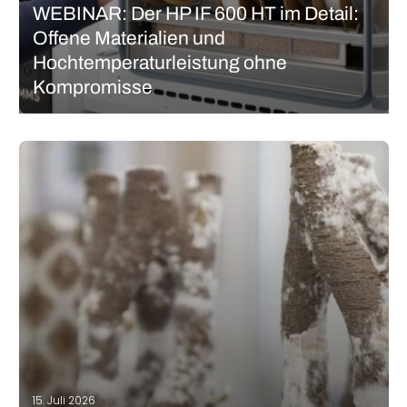
WEBINAR: Der HP IF 600 HT im Detail:
Offene Materialien und
Hochtemperaturleistung ohne
Kompromisse
Der industrielle Filamentdruck zwang lange Zeit zu einer Wahl: die
Erschwinglichkeit von Desktop-Systemen oder die Leistung
geschlossener Industrieplattformen. Am 23. Juli zeigen
3Dnatives und HP Additive Manufacturing Solutions, wie der
neue HP IF 600 HT diesen Kompromiss überwindet, indem er…
MEHR LESEN
15. Juli 2026