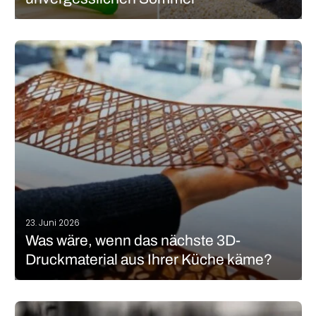
Der Sommer ist da und mit ihm die Sonne, die Zeit am Strand,
das Grillen mit Freunden und die Zeit zum Entspannen. Aber das
ist kein Grund, den 3D-Druck zu vergessen! Warum nehmen Sie
dieses Jahr nicht ein paar 3D-gedruckte…
MEHR LESEN
23. Juni 2026
Was wäre, wenn das nächste 3D-
Druckmaterial aus Ihrer Küche käme?
Forschende der Chalmers University in Schweden haben ein
biologisch abbaubares Material für den 3D-Druck entwickelt,
das aus Backhefe, Zellulosefasern aus Holz, Alginat aus