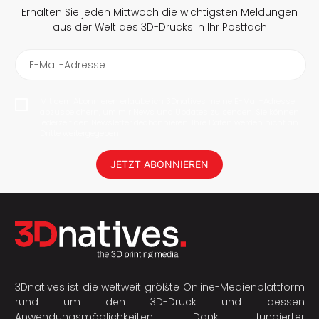
Erhalten Sie jeden Mittwoch die wichtigsten Meldungen
aus der Welt des 3D-Drucks in Ihr Postfach
E-Mail-Adresse
Mit dem Abonnieren erlaube ich 3Dnatives meine E-Mail-Adresse
abzuspeichern, um mir News und Updates zu senden. Sie können
jederzeit den Newsletter deabonnieren. Ihre Daten werden nicht an
Dritte weitergegeben!
JETZT ABONNIEREN
3Dnatives ist die weltweit größte Online-Medienplattform
rund um den 3D-Druck und dessen
Anwendungsmöglichkeiten. Dank fundierter