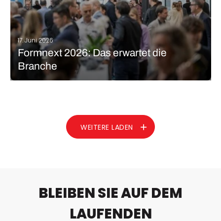
17. Juni 2026
Formnext 2026: Das erwartet die
Branche
In Paris gaben die beiden Vizepräsidenten Sascha F. Wenzler
und Christoph Stüker in diesem Monat einen ersten Ausblick auf
die Formnext 2026, die vom 17. bis 20. November in Frankfurt
stattfindet. 3Dnatives war vor Ort und hat die wichtigsten
Informationen…
WEITERE LADEN
MEHR LESEN
BLEIBEN SIE AUF DEM
LAUFENDEN