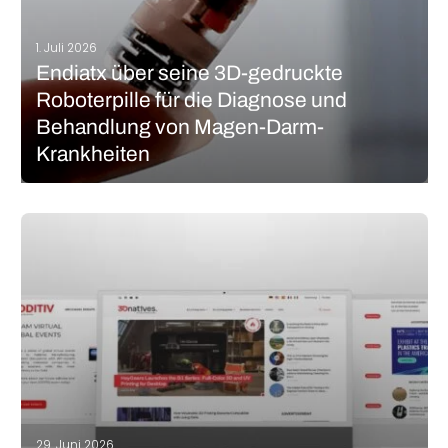
1. Juli 2026
Endiatx über seine 3D-gedruckte
Roboterpille für die Diagnose und
Behandlung von Magen-Darm-
Krankheiten
Mit der fortschreitenden Entwicklung des medizinischen 3D-
Drucks setzen immer mehr Unternehmen diese Technologie bei
ihren Entwicklungen ein. Durch seine hohe Individualisierung
und Produktionsgeschwindigkeit kann der 3D-Druck auf
vielfältige Weise im Gesundheitssektor eingesetzt werden. Wenn
wir uns auf Magen-Darm- und magenbezogene…
MEHR LESEN
29. Juni 2026