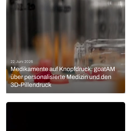
Meeresalgen, pflanzlichem Glycerin und Wasser besteht. Es soll
eine Alternative zu Materialien wie Kunststoff, Gips oder
synthetischen…
MEHR LESEN
22. Juni 2026
Medikamente auf Knopfdruck: goatAM
über personalisierte Medizin und den
3D-Pillendruck
Den 3D-Druck in der Pharmazie neu definieren – mit dieser Vision
wurde goatAM in Köln gegründet. Die Gründer nutzen ihre
Forschungserfahrung, um Lösungen für die Herstellung
personalisierter Medikamente, darunter 3D-gedruckte Pillen zu
entwickeln. Mit diesem Ansatz möchte goatAM außerdem den…
MEHR LESEN