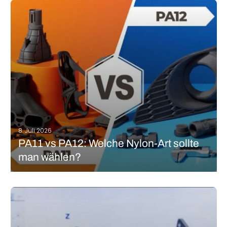
Suche nach technischen Materialien, die ihren Anforderungen
und Einschränkungen gerecht werden. Wir haben gesehen, dass
der Markt für Materialien in den letzten Jahren exponentiell
gewachsen ist, mit dem Ziel, bessere Lösungen…
MEHR LESEN
8. Juli 2026
PA11 vs PA12: Welche Nylon-Art sollte
man wählen?
Nylon, auch als Polyamid (PA) bekannt, ist eine im 3D-Druck
häufig angewendete thermoplastische Polymer- bzw.
Kunststoff-Materialgruppe. Nylon wird insbesondere für seine
Eigenschaften geschätzt, starken mechanischen Belastungen
standhalten zu können, und für seine Hitzeresistenz, seine
Reißfestigkeit sowie Abriebbeständigkeit. Daher findet das…