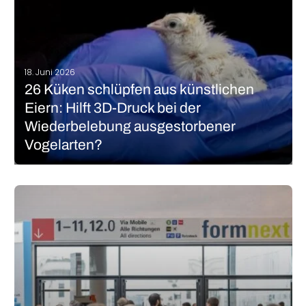
18. Juni 2026
26 Küken schlüpfen aus künstlichen
Eiern: Hilft 3D-Druck bei der
Wiederbelebung ausgestorbener
Vogelarten?
Kann 3D-Druck dabei helfen, ausgestorbene Vogelarten
wiederzubeleben? Darauf setzt das Biotechnologieunternehmen
Colossal Biosciences. Nach Angaben des Unternehmens aus
Dallas sind mithilfe künstlicher Eier 26 gesunde Küken
geschlüpft. Der Versuch soll zeigen, dass die Technologie
grundsätzlich funktioniert – mit dem langfristigen…
MEHR LESEN