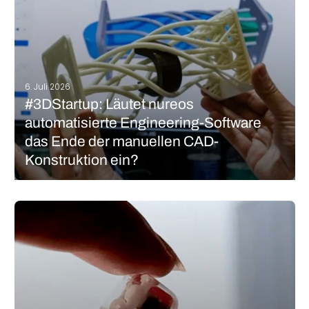
MEHR LESEN
6. Juli 2026
#3DStartup: Läutet nureos
automatisierte Engineering-Software
das Ende der manuellen CAD-
Konstruktion ein?
Das Versprechen der additiven Fertigung war seit jeher die
gestalterische Freiheit – dennoch stehen Ingenieur:innen oft vor
komplexen, manuellen Konstruktionsprozessen, um aus einem
Konzept ein fertiges Bauteil herzustellen. Das Zürcher Software-
Startup nureo will das ändern, indem es die Lücke zwischen…
MEHR LESEN