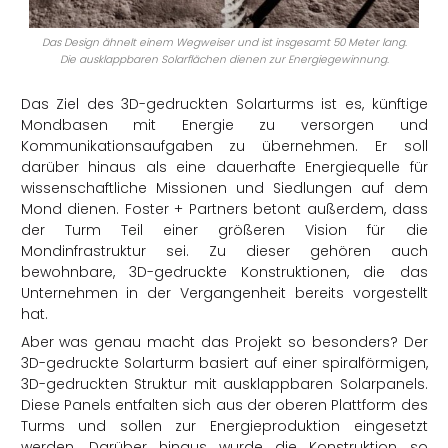
Das Design ähnelt einem Wegweiser und ist insgesamt 50 Meter lang.
Die ausklappbaren Solarflächen dienen zur Energiegewinnung.
Das Ziel des 3D-gedruckten Solarturms ist es, künftige
Mondbasen mit Energie zu versorgen und
Kommunikationsaufgaben zu übernehmen. Er soll
darüber hinaus als eine dauerhafte Energiequelle für
wissenschaftliche Missionen und Siedlungen auf dem
Mond dienen. Foster + Partners betont außerdem, dass
der Turm Teil einer größeren Vision für die
Mondinfrastruktur sei. Zu dieser gehören auch
bewohnbare, 3D-gedruckte Konstruktionen, die das
Unternehmen in der Vergangenheit bereits vorgestellt
hat.
Aber was genau macht das Projekt so besonders? Der
3D-gedruckte Solarturm basiert auf einer spiralförmigen,
3D-gedruckten Struktur mit ausklappbaren Solarpanels.
Diese Panels entfalten sich aus der oberen Plattform des
Turms und sollen zur Energieproduktion eingesetzt
werden. Darüber hinaus wurde die Konstruktion so