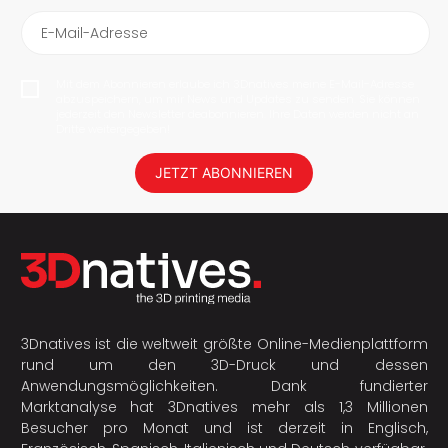
E-Mail-Adresse
Mit dem Abonnieren erlaube ich 3Dnatives meine E-Mail-Adresse
abzuspeichern, um mir News und Updates zu senden. Sie können
jederzeit den Newsletter deabonnieren. Ihre Daten werden nicht an
Dritte weitergegeben!
JETZT ABONNIEREN
3Dnatives ist die weltweit größte Online-Medienplattform
rund um den 3D-Druck und dessen
Anwendungsmöglichkeiten. Dank fundierter
Marktanalyse hat 3Dnatives mehr als 1,3 Millionen
Besucher pro Monat und ist derzeit in Englisch,