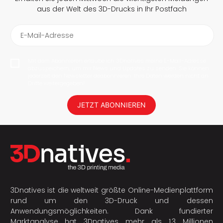
aus der Welt des 3D-Drucks in Ihr Postfach
E-Mail-Adresse
Mit dem Abonnieren erlaube ich 3Dnatives meine E-Mail-Adresse
abzuspeichern, um mir News und Updates zu senden. Sie können
jederzeit den Newsletter deabonnieren. Ihre Daten werden nicht an
Dritte weitergegeben!
JETZT ABONNIEREN
3Dnatives ist die weltweit größte Online-Medienplattform
rund um den 3D-Druck und dessen
Anwendungsmöglichkeiten. Dank fundierter
Marktanalyse hat 3Dnatives mehr als 1,3 Millionen