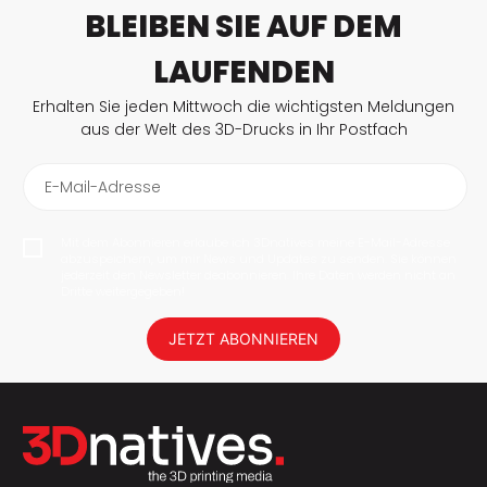
BLEIBEN SIE AUF DEM
LAUFENDEN
Erhalten Sie jeden Mittwoch die wichtigsten Meldungen
aus der Welt des 3D-Drucks in Ihr Postfach
E-Mail-Adresse
Mit dem Abonnieren erlaube ich 3Dnatives meine E-Mail-Adresse
abzuspeichern, um mir News und Updates zu senden. Sie können
jederzeit den Newsletter deabonnieren. Ihre Daten werden nicht an
Dritte weitergegeben!
JETZT ABONNIEREN