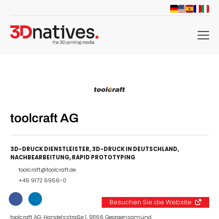
menu
toolcraft AG
3D-DRUCK DIENSTLEISTER
,
3D-DRUCK IN DEUTSCHLAND
,
NACHBEARBEITUNG
,
RAPID PROTOTYPING
toolcraft@toolcraft.de
+49 9172 6956-0
Besuchen Sie die Website
toolcraft AG, Handelsstraße 1, 91166 Georgensgmünd