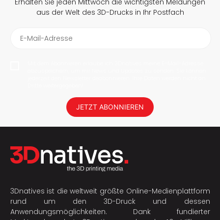
Erhalten Sie jeden Mittwoch die wichtigsten Meldungen
aus der Welt des 3D-Drucks in Ihr Postfach
E-Mail-Adresse
Mit dem Abonnieren erlaube ich 3Dnatives meine E-Mail-Adresse
abzuspeichern, um mir News und Updates zu senden. Sie können
jederzeit den Newsletter deabonnieren. Ihre Daten werden nicht an
Dritte weitergegeben!
JETZT ABONNIEREN
3Dnatives ist die weltweit größte Online-Medienplattform
rund um den 3D-Druck und dessen
Anwendungsmöglichkeiten. Dank fundierter