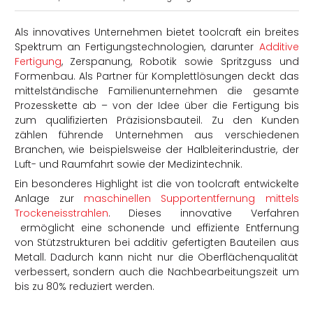
Als innovatives Unternehmen bietet toolcraft ein breites
Spektrum an Fertigungstechnologien, darunter
Additive
Fertigung
, Zerspanung, Robotik sowie Spritzguss und
Formenbau. Als Partner für Komplettlösungen deckt das
mittelständische Familienunternehmen die gesamte
rtern
Prozesskette ab – von der Idee über die Fertigung bis
zum qualifizierten Präzisionsbauteil. Zu den Kunden
zählen führende Unternehmen aus verschiedenen
Branchen, wie beispielsweise der Halbleiterindustrie, der
Luft- und Raumfahrt sowie der Medizintechnik.
Ein besonderes Highlight ist die von toolcraft entwickelte
Anlage zur
maschinellen Supportentfernung mittels
Trockeneisstrahlen
. Dieses innovative Verfahren
ermöglicht eine schonende und effiziente Entfernung
von Stützstrukturen bei additiv gefertigten Bauteilen aus
Metall. Dadurch kann nicht nur die Oberflächenqualität
verbessert, sondern auch die Nachbearbeitungszeit um
bis zu 80% reduziert werden.