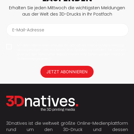
Erhalten Sie jeden Mittwoch die wichtigsten Meldungen
aus der Welt des 3D-Drucks in Ihr Postfach
E-Mail-Adresse
Mit dem Abonnieren erlaube ich 3Dnatives meine E-Mail-Adresse
abzuspeichern, um mir News und Updates zu senden. Sie können
jederzeit den Newsletter deabonnieren. Ihre Daten werden nicht an
Dritte weitergegeben!
JETZT ABONNIEREN
3Dnatives ist die weltweit größte Online-Medienplattform
rund um den 3D-Druck und dessen