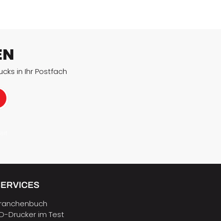
EN
cks in Ihr Postfach
eit
SERVICES
ranchenbuch
D-Drucker im Test