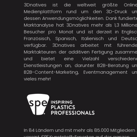
3Dnatives ist die weltweit größte Onlin
Medienplattform rund um den 3D-Druck u
dessen Anwendungsmöglichkeiten. Dank fundiert
Marktanalyse hat 3Dnatives mehr als 1,3 Million
Besucher pro Monat und ist derzeit in Englisc
Französisch, Spanisch, Italienisch und Deuts
verfügbar. 3Dnatives arbeitet mit führend
Marktakteuren der
additiven Fertigung
zusamme
und bietet eine Vielzahl verschieden
Dienstleistungen an, darunter B2B-Beratung u
B2B-Content-Marketing, Eventmanagement u
vieles mehr!
In 84 Ländern und mit mehr als 85.000 Mitgliedern
vereint
SPE
Kunststoff-Experten auf der ganzen