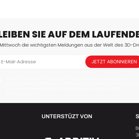
LEIBEN SIE AUF DEM LAUFEND
 Mittwoch die wichtigsten Meldungen aus der Welt des 3D-Dru
E-Mail-Adresse
JETZT ABONNIEREN
Mit dem Abonnieren erlaube ich 3Dnatives meine E-Mail-Adresse
abzuspeichern, um mir News und Updates zu senden. Sie können jederz
den Newsletter deabonnieren. Ihre Daten werden nicht an Dritte
weitergegeben!
UNTERSTÜZT VON
B
3