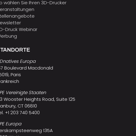
o wählen Sie Ihren 3D-Drucker
eranstaltungen
tellenangebote
ewsletter
D-Druck Webinar
erbung
STANDORTE
Dnatives Europa
57 Boulevard Macdonald
5019, Paris
rankreich
PE Vereinigte Staaten
3 Wooster Heights Road, Suite 125
anbury, CT 06810
el. +1 203 740 5400
PE Europa
erskampsteenweg 135A