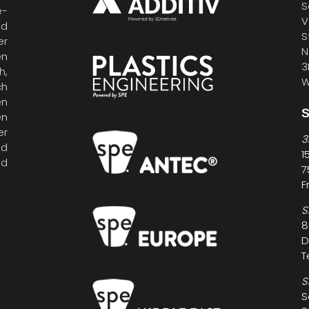
S
e-
V
nd
S
er
N
en
3
h,
W
ch
en
n
er
3
nd
1
nd
7
F
S
8
D
T
S
S