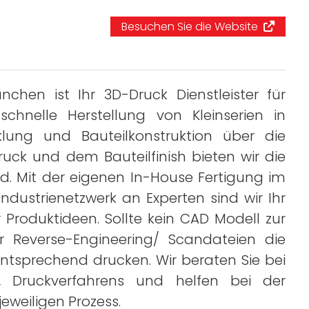
Business
Besuchen Sie die Website
Interviews
Rankings
nchen ist Ihr 3D-Druck Dienstleister für
chnelle Herstellung von Kleinserien in
Videos
klung und Bauteilkonstruktion über die
uck und dem Bauteilfinish bieten wir die
d. Mit der eigenen In-House Fertigung im
ndustrienetzwerk an Experten sind wir Ihr
Produktideen. Sollte kein CAD Modell zur
r Reverse-Engineering/ Scandateien die
ntsprechend drucken. Wir beraten Sie bei
, Druckverfahrens und helfen bei der
jeweiligen Prozess.