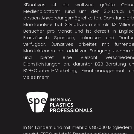
3Dnatives ist die weltweit größte Onlin
Medienplattform rund um den 3D-Druck u
dessen Anwendungsmöglichkeiten. Dank fundiert
Marktanalyse hat 3Dnatives mehr als 1,3 Million
Besucher pro Monat und ist derzeit in Englisc
Französisch, Spanisch, Italienisch und Deuts
verfügbar. 3Dnatives arbeitet mit führend
Marktakteuren der
additiven Fertigung
zusamme
und bietet eine Vielzahl verschieden
Dienstleistungen an, darunter B2B-Beratung u
B2B-Content-Marketing, Eventmanagement u
vieles mehr!
In 84 Ländern und mit mehr als 85.000 Mitgliedern
vereint
SPE
Kunststoff-Experten auf der ganzen