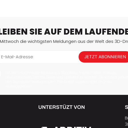
LEIBEN SIE AUF DEM LAUFEND
 Mittwoch die wichtigsten Meldungen aus der Welt des 3D-Dru
E-Mail-Adresse
JETZT ABONNIEREN
Mit dem Abonnieren erlaube ich 3Dnatives meine E-Mail-Adresse
abzuspeichern, um mir News und Updates zu senden. Sie können jederz
den Newsletter deabonnieren. Ihre Daten werden nicht an Dritte
weitergegeben!
UNTERSTÜZT VON
B
3