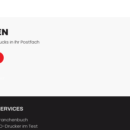
EN
cks in Ihr Postfach
eit
SERVICES
ranchenbuch
D-Drucker im Test