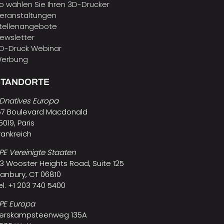
o wählen Sie Ihren 3D-Drucker
eranstaltungen
tellenangebote
ewsletter
D-Druck Webinar
erbung
STANDORTE
Dnatives Europa
57 Boulevard Macdonald
5019, Paris
rankreich
PE Vereinigte Staaten
3 Wooster Heights Road, Suite 125
anbury, CT 06810
el. +1 203 740 5400
PE Europa
erskampsteenweg 135A