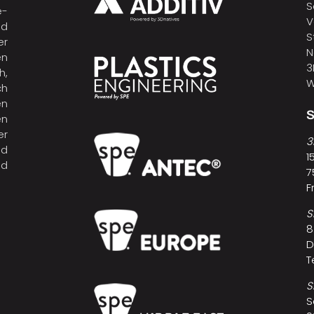
S
e-
V
nd
S
er
N
en
3
h,
W
ch
en
n
er
3
nd
1
nd
7
F
S
8
D
T
S
S