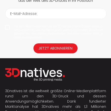
aus der Welt des 3D-Drucks in Ihr Postfach
E-Mail-Adresse
Mit dem Abonnieren erlaube ich 3Dnatives meine E-Mail-Adresse
abzuspeichern, um mir News und Updates zu senden. Sie können
jederzeit den Newsletter deabonnieren. Ihre Daten werden nicht an
Dritte weitergegeben!
JETZT ABONNIEREN
3Dnatives ist die weltweit größte Online-Medienplattform
rund um den 3D-Druck und dessen
Anwendungsmöglichkeiten. Dank fundierter
Marktanalyse hat 3Dnatives mehr als 1,3 Millionen