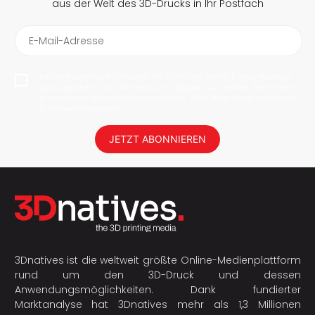
aus der Welt des 3D-Drucks in Ihr Postfach
E-Mail-Adresse
Mit dem Abonnieren erlaube ich 3Dnatives meine E-Mail-Adresse
abzuspeichern, um mir News und Updates zu senden. Sie können
jederzeit den Newsletter deabonnieren. Ihre Daten werden nicht an
Dritte weitergegeben!
JETZT ABONNIEREN
3Dnatives ist die weltweit größte Online-Medienplattform
rund um den 3D-Druck und dessen
Anwendungsmöglichkeiten. Dank fundierter
Marktanalyse hat 3Dnatives mehr als 1,3 Millionen