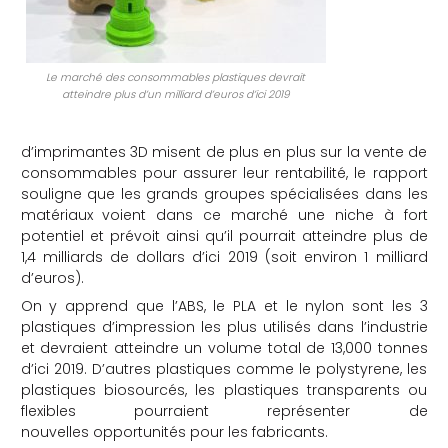
che
Le marché des consommables plastiques devrait
atteindre plus d’un milliard d’euros d’ici 2019
d’imprimantes 3D misent de plus en plus sur la vente de
consommables pour assurer leur rentabilité, le rapport
souligne que les grands groupes spécialisées dans les
matériaux voient dans ce marché une niche à fort
potentiel et prévoit ainsi qu’il pourrait atteindre plus de
1,4 milliards de dollars d’ici 2019 (soit environ 1 milliard
d’euros).
On y apprend que l’ABS, le PLA et le nylon sont les 3
plastiques d’impression les plus utilisés dans l’industrie
et devraient atteindre un volume total de 13,000 tonnes
d’ici 2019. D’autres plastiques comme le polystyrene, les
plastiques biosourcés, les plastiques transparents ou
flexibles pourraient représenter de
nouvelles opportunités pour les fabricants.