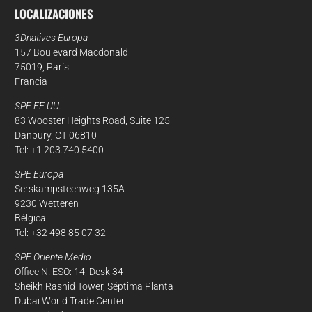
LOCALIZACIONES
3Dnatives Europa
157 Boulevard Macdonald
75019, París
Francia
SPE EE.UU.
83 Wooster Heights Road, Suite 125
Danbury, CT 06810
Tel: +1 203.740.5400
SPE Europa
Serskampsteenweg 135A
9230 Wetteren
Bélgica
Tel: +32 498 85 07 32
SPE Oriente Medio
ras cookies
Office N. ESO: 14, Desk 34
Sheikh Rashid Tower, Séptima Planta
o, utilizamos cookies para medir nuestra audiencia.
Dubai World Trade Center
ir activarlos o no. El período máximo de