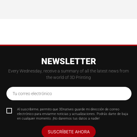
NEWSLETTER
Every Wednesday, receive a summary of all the latest news from
the world of 3D Printing
Tu correo electrónico
Al suscribirme, permito que 3Dnatives guarde mi dirección de correo
electrónico para enviarme noticias y actualizaciones. Podrás darte de baja
en cualquier momento. ¡No daremos tus datos a nadie!
SUSCRÍBETE AHORA