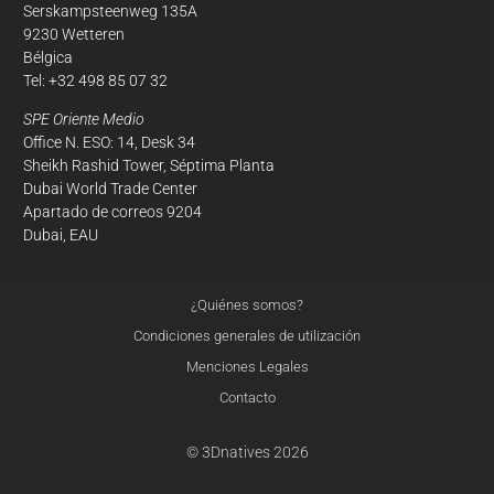
Serskampsteenweg 135A
9230 Wetteren
Bélgica
Tel: +32 498 85 07 32
SPE Oriente Medio
Office N. ESO: 14, Desk 34
Sheikh Rashid Tower, Séptima Planta
Dubai World Trade Center
Apartado de correos 9204
Dubai, EAU
¿Quiénes somos?
obre
nuestras cookies
Condiciones generales de utilización
Menciones Legales
n este sitio, utilizamos cookies para medir nuestra audiencia.
Contacto
uedes decidir activarlos o no. El período máximo de
lmacenamiento de cookies es de 13 meses.
© 3Dnatives 2026
ara modificar tus preferencias más tarde, haz clic en el enlace
Preferencias de Cookies' situado en el pie de página.