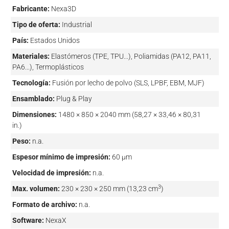
Fabricante:
Nexa3D
Tipo de oferta:
Industrial
País:
Estados Unidos
Materiales:
Elastómeros (TPE, TPU...), Poliamidas (PA12, PA11,
PA6...), Termoplásticos
Tecnología:
Fusión por lecho de polvo (SLS, LPBF, EBM, MJF)
Ensamblado:
Plug & Play
Dimensiones:
1480 × 850 × 2040 mm (58,27 × 33,46 × 80,31
in.)
Peso:
n.a.
Espesor mínimo de impresión:
60 µm
Velocidad de impresión:
n.a.
3
Max. volumen:
230 × 230 × 250 mm (13,23 cm
)
Formato de archivo:
n.a.
Software:
NexaX