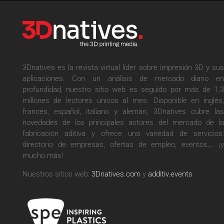
3Dnatives es la revista virtual líder sobre impresión 3D y sus
aplicaciones. Con un análisis de mercado diario en
profundidad, nuestro sitio web es seguido por más de 1,3
millones de lectores únicos al mes. Disponible en inglés,
francés, español, italiano y alemán, 3Dnatives cubre las
novedades de los principales actores del mercado de la
fabricación aditiva y ofrece una variedad de servicios:
directorio de empresas, ofertas de empleo, eventos,… ¡y
mucho más!
Nuestros sitios web:
3Dnatives.com
y
additiv.events