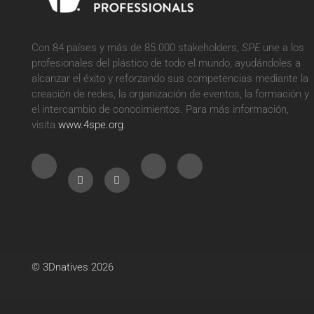
Con 84 países y más de 85.000 stakeholders,
SPE
une a los
profesionales del plástico de todo el mundo, ayudándoles a
alcanzar el éxito y reforzando sus competencias mediante la
creación de redes, la organización de eventos, la formación y
el intercambio de conocimientos. Para más información,
visita
www.4spe.org
.
Sobre
nuestras cookies
En este sitio, utilizamos cookies para medir nuestra audiencia.
Puedes decidir activarlos o no. El período máximo de
almacenamiento de cookies es de 13 meses.
© 3Dnatives 2026
Para modificar tus preferencias más tarde, haz clic en el enlace
'Preferencias de Cookies' situado en el pie de página.
Observe nuestra política de privacidad