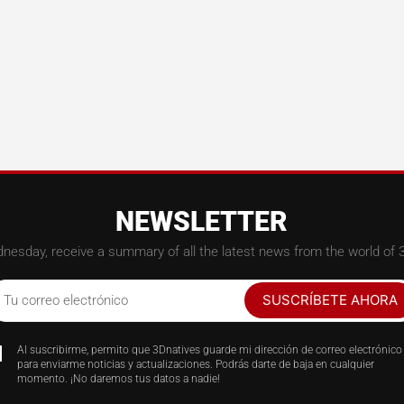
NEWSLETTER
nesday, receive a summary of all the latest news from the world of 3
SUSCRÍBETE AHORA
Tu correo electrónico
Al suscribirme, permito que 3Dnatives guarde mi dirección de correo electrónico
para enviarme noticias y actualizaciones. Podrás darte de baja en cualquier
momento. ¡No daremos tus datos a nadie!