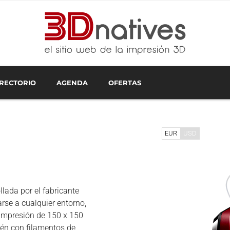
IRECTORIO
AGENDA
OFERTAS
IMPRESIÓN 3D OFRECIDOS EN ESPAÑA: ESPECIALISTAS EN FABRICACIÓN ADITIVA
ÓN 3D EN BARCELONA
TRIBUIDORES Y SERVICIOS DE IMPRESIÓN 3D EN MADRID?
FORMACIÓN EN IMPRESIÓN 3D
FABRICANTES DE IMPRESORAS 3D
WEBINARS DE IMPRESIÓ
LOS SOFTW
IMPRE
EUR
USD
lada por el fabricante
rse a cualquier entorno,
e impresión de 150 x 150
ién con filamentos de