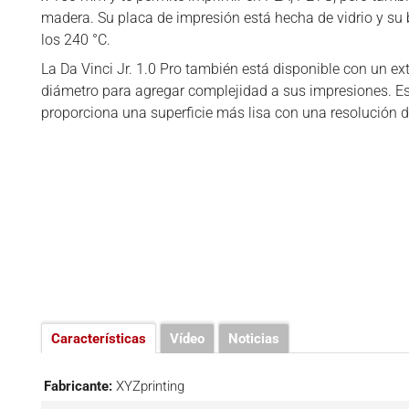
MATERIALES 3D
madera. Su placa de impresión está hecha de vidrio y su
NEGOCIOS
los 240 °C.
La Da Vinci Jr. 1.0 Pro también está disponible con un e
RANKINGS 3D
diámetro para agregar complejidad a sus impresiones. E
SOFTWARES 3D
proporciona una superficie más lisa con una resolución 
VÍDEOS
Características
Vídeo
Noticias
Fabricante:
XYZprinting