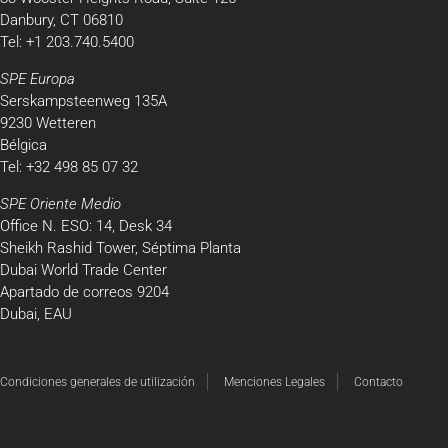
Danbury, CT 06810
Tel: +1 203.740.5400
SPE Europa
Serskampsteenweg 135A
9230 Wetteren
Bélgica
Tel: +32 498 85 07 32
SPE Oriente Medio
Office N. ESO: 14, Desk 34
Sheikh Rashid Tower, Séptima Planta
Dubai World Trade Center
Apartado de correos 9204
Dubai, EAU
Condiciones generales de utilización
Menciones Legales
Contacto