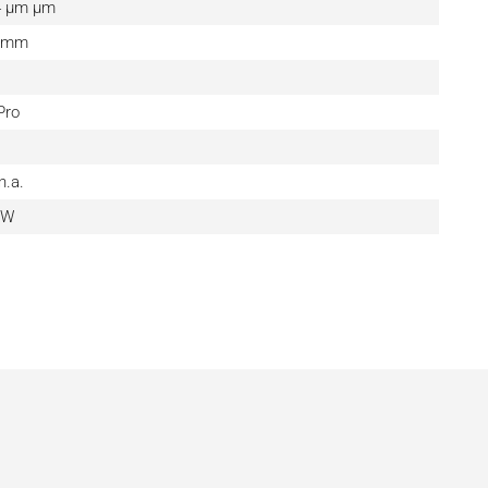
 4 µm µm
0 mm
Pro
n.a.
 W