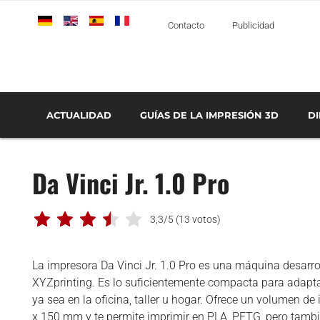
Deutsch
English
Español
Français
Italiano
Contacto
Publicidad
ACTUALIDAD
GUÍAS DE LA IMPRESIÓN 3D
D
TECNOLOGÍAS DE IMPRESIÓN 3D
GUÍA SOBRE LA IMPRESIÓN 3D DE METAL
GUÍA COMPLETA: LOS SOFTWARES DE IMPRESIÓN 3D
TECNOLOGÍAS DE FABRICACIÓN ADITIVA
SERVICIOS DE 
IMPRESI
¿CUÁLES SON LOS DIS
AEROESPACIAL Y DEFENSA
Da Vinci Jr. 1.0 Pro
AUTOMOCIÓN Y
TRANSPORTE
MÉDICO Y DENTAL
3,3/5
(13 votos)
ENTREVISTAS
La impresora Da Vinci Jr. 1.0 Pro es una máquina desarrol
ESCÁNERES 3D
XYZprinting. Es lo suficientemente compacta para adapta
IMPRESORAS 3D
ya sea en la oficina, taller u hogar. Ofrece un volumen d
x 150 mm y te permite imprimir en PLA, PETG, pero tamb