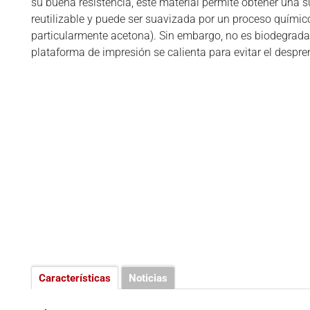
MATERIALES 3D
su buena resistencia, este material permite obtener una su
reutilizable y puede ser suavizada por un proceso químico
NEGOCIOS
particularmente acetona). Sin embargo, no es biodegrada
plataforma de impresión se calienta para evitar el despre
RANKINGS 3D
SOFTWARES 3D
VÍDEOS
Características
Noticias