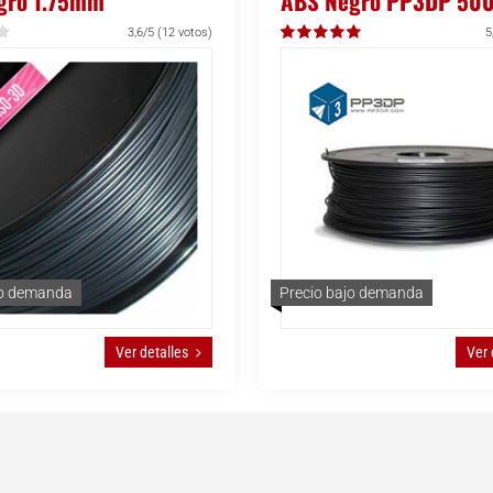
gro 1.75mm
ABS Negro PP3DP 50
3,6/5
(12 votos)
5
jo demanda
Precio bajo demanda
Ver detalles
Ver 