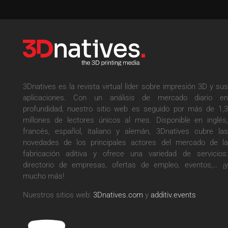
3Dnatives es la revista virtual líder sobre impresión 3D y sus
aplicaciones. Con un análisis de mercado diario en
profundidad, nuestro sitio web es seguido por más de 1,3
millones de lectores únicos al mes. Disponible en inglés,
francés, español, italiano y alemán, 3Dnatives cubre las
novedades de los principales actores del mercado de la
fabricación aditiva y ofrece una variedad de servicios:
directorio de empresas, ofertas de empleo, eventos,… ¡y
mucho más!
Nuestros sitios web:
3Dnatives.com
y
additiv.events