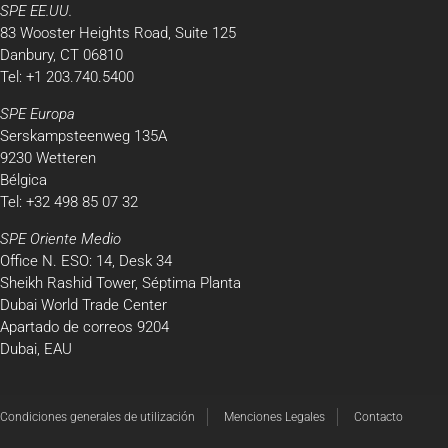
SPE EE.UU.
83 Wooster Heights Road, Suite 125
Danbury, CT 06810
Tel: +1 203.740.5400
SPE Europa
Serskampsteenweg 135A
9230 Wetteren
Bélgica
Tel: +32 498 85 07 32
SPE Oriente Medio
Office N. ESO: 14, Desk 34
Sheikh Rashid Tower, Séptima Planta
Dubai World Trade Center
Apartado de correos 9204
Dubai, EAU
Condiciones generales de utilización
Menciones Legales
Contacto