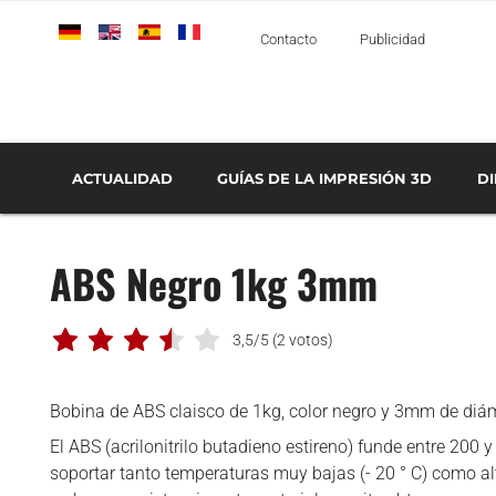
Deutsch
English
Español
Français
Italiano
Contacto
Publicidad
ACTUALIDAD
GUÍAS DE LA IMPRESIÓN 3D
D
TECNOLOGÍAS DE IMPRESIÓN 3D
GUÍA SOBRE LA IMPRESIÓN 3D DE METAL
GUÍA COMPLETA: LOS SOFTWARES DE IMPRESIÓN 3D
TECNOLOGÍAS DE FABRICACIÓN ADITIVA
SERVICIOS DE 
IMPRESI
¿CUÁLES SON LOS DIS
AEROESPACIAL Y DEFENSA
ABS Negro 1kg 3mm
AUTOMOCIÓN Y
TRANSPORTE
MÉDICO Y DENTAL
3,5/5
(2 votos)
ENTREVISTAS
Bobina de ABS claisco de 1kg, color negro y 3mm de diá
ESCÁNERES 3D
El ABS (acrilonitrilo butadieno estireno) funde entre 200 
IMPRESORAS 3D
soportar tanto temperaturas muy bajas (- 20 ° C) como a