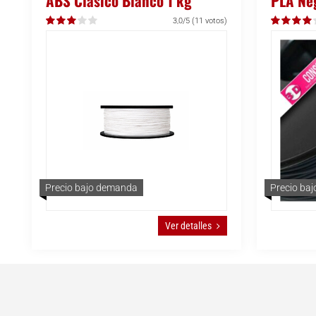
ABS Clásico Blanco 1 kg
PLA Ne
3,0/5
(11 votos)
Precio bajo demanda
Precio ba
Ver detalles