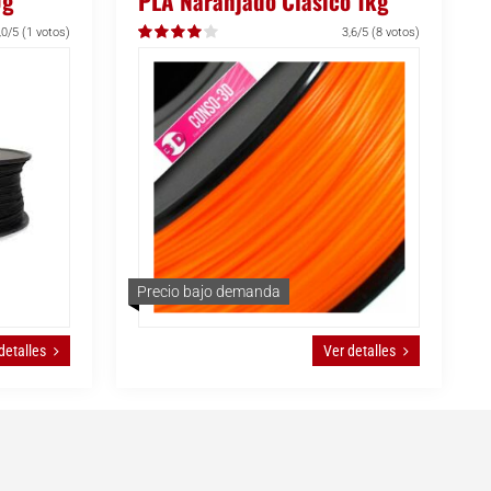
0g
PLA Naranjado Clásico 1kg
,0/5
(1 votos)
3,6/5
(8 votos)
Precio bajo demanda
detalles
Ver detalles