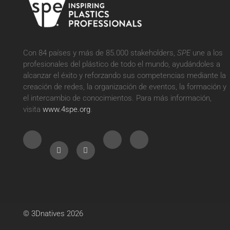
Con 84 países y más de 85.000 stakeholders,
SPE
une a los
profesionales del plástico de todo el mundo, ayudándoles a
alcanzar el éxito y reforzando sus competencias mediante la
creación de redes, la organización de eventos, la formación y
el intercambio de conocimientos. Para más información,
visita
www.4spe.org
.
© 3Dnatives 2026