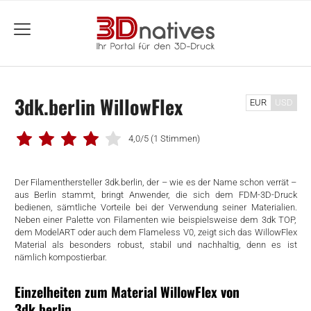
menu
3dk.berlin WillowFlex
EUR
USD
4,0/5
(1 Stimmen)
Der Filamenthersteller 3dk.berlin, der – wie es der Name schon verrät –
aus Berlin stammt, bringt Anwender, die sich dem FDM-3D-Druck
bedienen, sämtliche Vorteile bei der Verwendung seiner Materialien.
Neben einer Palette von Filamenten wie beispielsweise dem 3dk TOP,
dem ModelART oder auch dem Flameless V0, zeigt sich das WillowFlex
Material als besonders robust, stabil und nachhaltig, denn es ist
nämlich kompostierbar.
Einzelheiten zum Material WillowFlex von
3dk.berlin