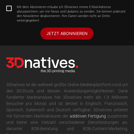
Mit dem Abonnieren erlaube ich 3Dnatives meine E-Mail-Adresse
abzuspeichern, um mir News und Updates zu senden. Sie können jederzeit
den Newsletter deabonnieren. Ihre Daten werden nicht an Dritte
weitergegeben!
JETZT ABONNIEREN
3Dnatives ist die weltweit größte Online-Medienplattform rund um
den 3D-Druck und dessen Anwendungsmöglichkeiten. Dank
fundierter Marktanalyse hat 3Dnatives mehr als 1,3 Millionen
Besucher pro Monat und ist derzeit in Englisch, Französisch,
Spanisch, Italienisch und Deutsch verfügbar. 3Dnatives arbeitet
mit führenden Marktakteuren der
additiven Fertigung
zusammen
und bietet eine Vielzahl verschiedener Dienstleistungen an,
darunter B2B-Beratung und B2B-Content-Marketing,