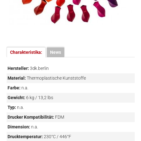
Charakteristika:
News
Hersteller:
3dk.berlin
Material:
Thermoplastische Kunststoffe
Farbe:
n.a.
Gewicht:
6 kg / 13,2 lbs
Typ:
n.a.
Drucker Kompatibilität:
FDM
Dimension:
n.a.
Drucktemperatur:
230°C / 446°F