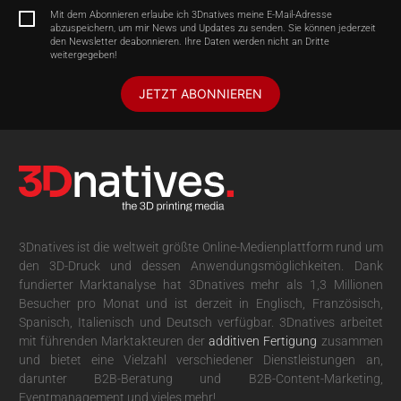
Mit dem Abonnieren erlaube ich 3Dnatives meine E-Mail-Adresse
abzuspeichern, um mir News und Updates zu senden. Sie können jederzeit
den Newsletter deabonnieren. Ihre Daten werden nicht an Dritte
weitergegeben!
JETZT ABONNIEREN
3Dnatives ist die weltweit größte Online-Medienplattform rund um
den 3D-Druck und dessen Anwendungsmöglichkeiten. Dank
fundierter Marktanalyse hat 3Dnatives mehr als 1,3 Millionen
Besucher pro Monat und ist derzeit in Englisch, Französisch,
Spanisch, Italienisch und Deutsch verfügbar. 3Dnatives arbeitet
mit führenden Marktakteuren der
additiven Fertigung
zusammen
und bietet eine Vielzahl verschiedener Dienstleistungen an,
darunter B2B-Beratung und B2B-Content-Marketing,
Eventmanagement und vieles mehr!