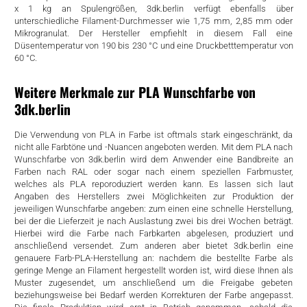
x 1 kg an Spulengrößen, 3dk.berlin verfügt ebenfalls über
rtern
unterschiedliche Filament-Durchmesser wie 1,75 mm, 2,85 mm oder
Mikrogranulat. Der Hersteller empfiehlt in diesem Fall eine
Düsentemperatur von 190 bis 230 °C und eine Druckbetttemperatur von
60 °C.
Weitere Merkmale zur PLA Wunschfarbe von
3dk.berlin
Die Verwendung von PLA in Farbe ist oftmals stark eingeschränkt, da
nicht alle Farbtöne und -Nuancen angeboten werden. Mit dem PLA nach
Wunschfarbe von 3dk.berlin wird dem Anwender eine Bandbreite an
Farben nach RAL oder sogar nach einem speziellen Farbmuster,
welches als PLA reporoduziert werden kann. Es lassen sich laut
Angaben des Herstellers zwei Möglichkeiten zur Produktion der
jeweiligen Wunschfarbe angeben: zum einen eine schnelle Herstellung,
bei der die Lieferzeit je nach Auslastung zwei bis drei Wochen beträgt.
Hierbei wird die Farbe nach Farbkarten abgelesen, produziert und
anschließend versendet. Zum anderen aber bietet 3dk.berlin eine
genauere Farb-PLA-Herstellung an: nachdem die bestellte Farbe als
geringe Menge an Filament hergestellt worden ist, wird diese Ihnen als
Muster zugesendet, um anschließend um die Freigabe gebeten
beziehungsweise bei Bedarf werden Korrekturen der Farbe angepasst.