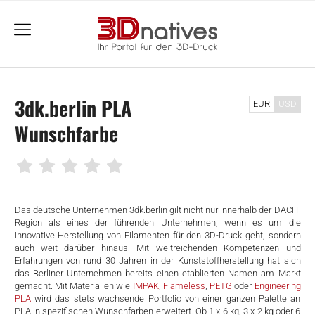
menu
3dk.berlin PLA
EUR
USD
Wunschfarbe
Das deutsche Unternehmen 3dk.berlin gilt nicht nur innerhalb der DACH-
Region als eines der führenden Unternehmen, wenn es um die
innovative Herstellung von Filamenten für den 3D-Druck geht, sondern
auch weit darüber hinaus. Mit weitreichenden Kompetenzen und
Erfahrungen von rund 30 Jahren in der Kunststoffherstellung hat sich
das Berliner Unternehmen bereits einen etablierten Namen am Markt
gemacht. Mit Materialien wie
IMPAK
,
Flameless
,
PETG
oder
Engineering
PLA
wird das stets wachsende Portfolio von einer ganzen Palette an
PLA in spezifischen Wunschfarben erweitert. Ob 1 x 6 kg, 3 x 2 kg oder 6