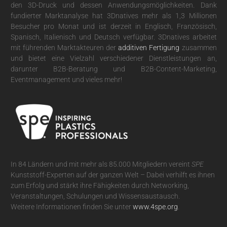
den 3D-Druck und dessen Anwendungsmöglichkeiten. Dank
fundierter Marktanalyse hat 3Dnatives mehr als 1,3 Millionen
Besucher pro Monat und ist derzeit in Englisch, Französisch,
Spanisch, Italienisch und Deutsch verfügbar. 3Dnatives arbeitet
mit führenden Marktakteuren der
additiven Fertigung
zusammen
und bietet eine Vielzahl verschiedener Dienstleistungen an,
darunter B2B-Beratung und B2B-Content-Marketing,
Eventmanagement und vieles mehr!
In 84 Ländern und mit mehr als 85.000 Mitgliedern vereint
SPE
Kunststoff-Experten auf der ganzen Welt – Dabei verhilft es ihnen
zum Erfolg und stärkt ihre Fähigkeiten durch Networking,
Veranstaltungen, Schulungen und Wissensaustausch.
Weitere Informationen finden Sie unter
www.4spe.org
.