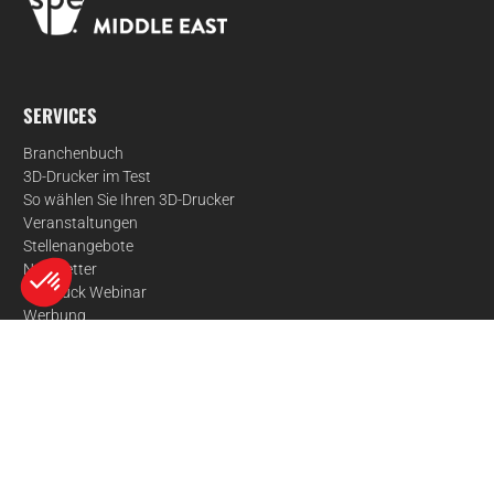
SERVICES
Branchenbuch
3D-Drucker im Test
So wählen Sie Ihren 3D-Drucker
Veranstaltungen
Stellenangebote
Newsletter
3D-Druck Webinar
Werbung
Axeptio consent
Einwilligungsmanagementplattform: Passen Sie Ihre Optionen an
STANDORTE
Unsere Plattform ermöglicht es Ihnen, Ihre Datenschutzeinstellungen i
3Dnatives Europa
157 Boulevard Macdonald
75019, Paris
Frankreich