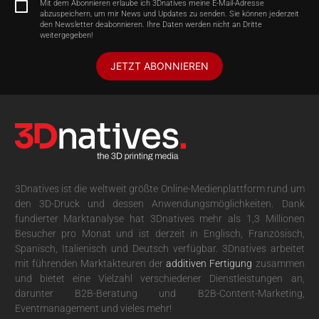
Mit dem Abonnieren erlaube ich 3Dnatives meine E-Mail-Adresse
abzuspeichern, um mir News und Updates zu senden. Sie können jederzeit
den Newsletter deabonnieren. Ihre Daten werden nicht an Dritte
weitergegeben!
JETZT ABONNIEREN
3Dnatives ist die weltweit größte Online-Medienplattform rund um
den 3D-Druck und dessen Anwendungsmöglichkeiten. Dank
fundierter Marktanalyse hat 3Dnatives mehr als 1,3 Millionen
Besucher pro Monat und ist derzeit in Englisch, Französisch,
Spanisch, Italienisch und Deutsch verfügbar. 3Dnatives arbeitet
mit führenden Marktakteuren der
additiven Fertigung
zusammen
und bietet eine Vielzahl verschiedener Dienstleistungen an,
darunter B2B-Beratung und B2B-Content-Marketing,
Eventmanagement und vieles mehr!