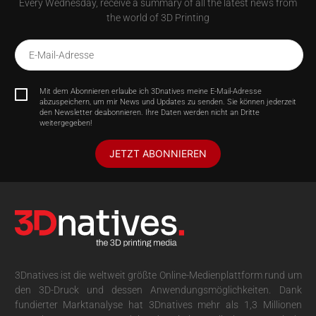
Every Wednesday, receive a summary of all the latest news from
the world of 3D Printing
E-Mail-Adresse
Mit dem Abonnieren erlaube ich 3Dnatives meine E-Mail-Adresse
abzuspeichern, um mir News und Updates zu senden. Sie können jederzeit
den Newsletter deabonnieren. Ihre Daten werden nicht an Dritte
weitergegeben!
JETZT ABONNIEREN
3Dnatives ist die weltweit größte Online-Medienplattform rund um
den 3D-Druck und dessen Anwendungsmöglichkeiten. Dank
fundierter Marktanalyse hat 3Dnatives mehr als 1,3 Millionen