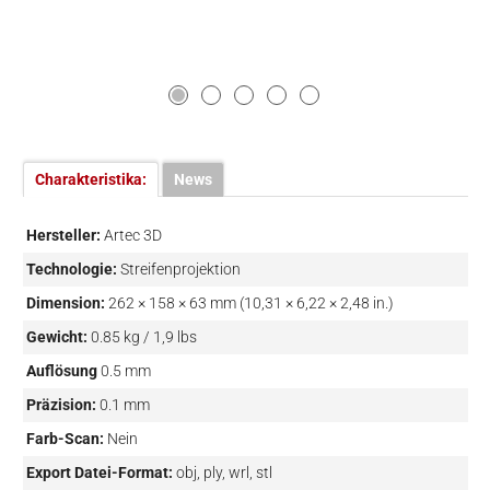
Charakteristika:
News
Hersteller:
Artec 3D
Technologie:
Streifenprojektion
Dimension:
262 × 158 × 63 mm (10,31 × 6,22 × 2,48 in.)
Gewicht:
0.85 kg / 1,9 lbs
Auflösung
0.5 mm
Präzision:
0.1 mm
Farb-Scan:
Nein
Export Datei-Format:
obj, ply, wrl, stl