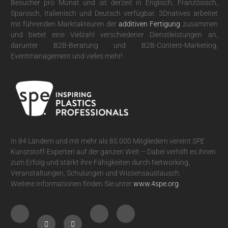
Besucher pro Monat und ist derzeit in Englisch, Französisch,
Spanisch, Italienisch und Deutsch verfügbar. 3Dnatives arbeitet
mit führenden Marktakteuren der
additiven Fertigung
zusammen
und bietet eine Vielzahl verschiedener Dienstleistungen an,
darunter B2B-Beratung und B2B-Content-Marketing,
Eventmanagement und vieles mehr!
In 84 Ländern und mit mehr als 85.000 Mitgliedern vereint
SPE
Kunststoff-Experten auf der ganzen Welt – Dabei verhilft es ihnen
zum Erfolg und stärkt ihre Fähigkeiten durch Networking,
Veranstaltungen, Schulungen und Wissensaustausch.
Weitere Informationen finden Sie unter
www.4spe.org
.