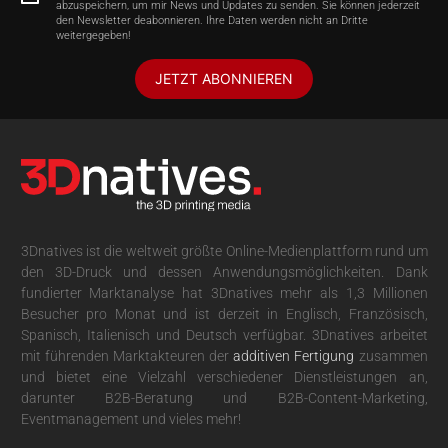
abzuspeichern, um mir News und Updates zu senden. Sie können jederzeit
den Newsletter deabonnieren. Ihre Daten werden nicht an Dritte
weitergegeben!
JETZT ABONNIEREN
3Dnatives ist die weltweit größte Online-Medienplattform rund um
den 3D-Druck und dessen Anwendungsmöglichkeiten. Dank
fundierter Marktanalyse hat 3Dnatives mehr als 1,3 Millionen
Besucher pro Monat und ist derzeit in Englisch, Französisch,
Spanisch, Italienisch und Deutsch verfügbar. 3Dnatives arbeitet
mit führenden Marktakteuren der
additiven Fertigung
zusammen
und bietet eine Vielzahl verschiedener Dienstleistungen an,
darunter B2B-Beratung und B2B-Content-Marketing,
Eventmanagement und vieles mehr!