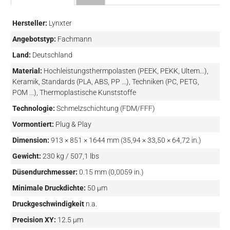
Hersteller:
Lynxter
Angebotstyp:
Fachmann
Land:
Deutschland
Material:
Hochleistungsthermpolasten (PEEK, PEKK, Ultem...),
Keramik, Standards (PLA, ABS, PP ...), Techniken (PC, PETG,
POM ...), Thermoplastische Kunststoffe
Technologie:
Schmelzschichtung (FDM/FFF)
Vormontiert:
Plug & Play
Dimension:
913 × 851 × 1644 mm (35,94 × 33,50 × 64,72 in.)
Gewicht:
230 kg / 507,1 lbs
Düsendurchmesser:
0.15 mm (0,0059 in.)
Minimale Druckdichte:
50 µm
Druckgeschwindigkeit
n.a.
Precision XY:
12.5 µm