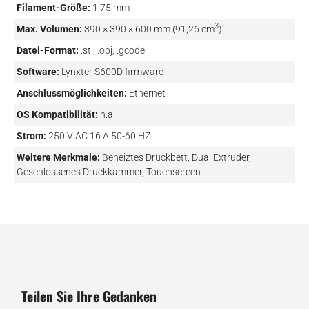
Filament-Größe:
1,75 mm
3
Max. Volumen:
390 × 390 × 600 mm (91,26 cm
)
Datei-Format:
.stl, .obj, .gcode
Software:
Lynxter S600D firmware
Anschlussmöglichkeiten:
Ethernet
OS Kompatibilität:
n.a.
Strom:
250 V AC 16 A 50-60 HZ
Weitere Merkmale:
Beheiztes Druckbett, Dual Extruder,
Geschlossenes Druckkammer, Touchscreen
Teilen Sie Ihre Gedanken