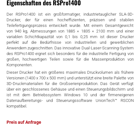
Eigenschaften des RSPro1400
rtern
Der RSPro1400 ist ein großformatiger, industrietauglicher SLA-3D-
Drucker, der für einen hocheffizienten, präzisen und stabilen
Teilefertigungsprozess entwickelt wurde. Mit einem Gesamtgewicht
von 940 kg, Abmessungen von 1885 × 1835 × 2100 mm und einer
variablen Schichtkapazität von 0,1 bis 0,25 mm ist dieser Drucker
perfekt auf die Bedürfnisse von industriellen und gewerblichen
Anwendern zugeschnitten. Das innovative Dual-Laser-Scanning-System
des RSPro1400 eignet sich besonders für die industrielle Fertigung von
großen, hochwertigen Teilen sowie für die Massenproduktion von
Komponenten.
Dieser Drucker hat ein größeres maximales Druckvolumen als frühere
Versionen (1400 x 700 x 500 mm) und unterstützt eine breite Palette von
3D-Druckmaterialien für die Großserienproduktion. Das Gerät verfügt
über ein geschlossenes Gehäuse und einen Steuerungsbildschirm und
ist mit dem Betriebssystem Windows 10 und der firmeneigenen
Datenaufbereitungs- und Steuerungssoftware UnionTech™ RSCON
kompatibel.
Preis auf Anfrage