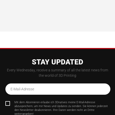
STAY UPDATED
Every Wednesday, receive a summary of all the latest news from
the world of 3D Printing
E-Mail-Adresse
Mit dem Abonnieren erlaube ich 3Dnatives meine E-Mail-Adresse
abzuspeichern, um mir News und Updates zu senden. Sie können jederzeit
den Newsletter deabonnieren. Ihre Daten werden nicht an Dritte
weitergegeben!