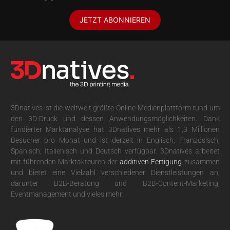
JETZT ABONNIEREN
3Dnatives ist die weltweit größte Online-Medienplattform rund um
den 3D-Druck und dessen Anwendungsmöglichkeiten. Dank
fundierter Marktanalyse hat 3Dnatives mehr als 1,3 Millionen
Besucher pro Monat und ist derzeit in Englisch, Französisch,
Spanisch, Italienisch und Deutsch verfügbar. 3Dnatives arbeitet
mit führenden Marktakteuren der
additiven Fertigung
zusammen
und bietet eine Vielzahl verschiedener Dienstleistungen an,
darunter B2B-Beratung und B2B-Content-Marketing,
Eventmanagement und vieles mehr!