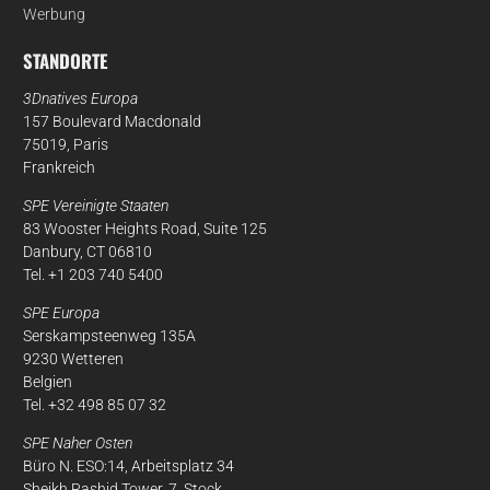
Werbung
STANDORTE
3Dnatives Europa
157 Boulevard Macdonald
75019, Paris
Frankreich
SPE Vereinigte Staaten
83 Wooster Heights Road, Suite 125
Danbury, CT 06810
Tel. +1 203 740 5400
SPE Europa
Serskampsteenweg 135A
9230 Wetteren
Belgien
Tel. +32 498 85 07 32
SPE Naher Osten
Büro N. ESO:14, Arbeitsplatz 34
Sheikh Rashid Tower, 7. Stock