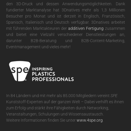
den 3D-Druck und dessen Anwendungsmöglichkeiten. Dank
fundierter Marktanalyse hat 3Dnatives mehr als 1,3 Millionen
Besucher pro Monat und ist derzeit in Englisch, Französisch,
Spanisch, Italienisch und Deutsch verfügbar. 3Dnatives arbeitet
mit führenden Marktakteuren der
additiven Fertigung
zusammen
und bietet eine Vielzahl verschiedener Dienstleistungen an,
darunter B2B-Beratung und B2B-Content-Marketing,
Eventmanagement und vieles mehr!
In 84 Ländern und mit mehr als 85.000 Mitgliedern vereint
SPE
Kunststoff-Experten auf der ganzen Welt – Dabei verhilft es ihnen
zum Erfolg und stärkt ihre Fähigkeiten durch Networking,
Veranstaltungen, Schulungen und Wissensaustausch.
Weitere Informationen finden Sie unter
www.4spe.org
.