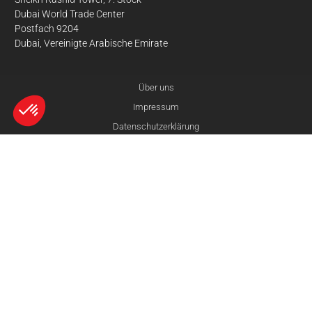
Dubai World Trade Center
Postfach 9204
Dubai, Vereinigte Arabische Emirate
Über uns
Impressum
Datenschutzerklärung
Axeptio consent
Kontakt
Einwilligungsmanagementplattform: Passen Sie Ihre Optionen an
Unsere Plattform ermöglicht es Ihnen, Ihre Datenschutzeinstellungen i
© 3Dnatives 2026
Vergleichen
Zurücksetzen