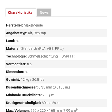
Charakteristika:
News
Hersteller:
MakeMendel
Angebotstyp:
Kit/RepRap
Land:
n.a.
Material:
Standards (PLA, ABS, PP ...)
Technologie:
Schmelzschichtung (FDM/FFF)
Vormontiert:
n.a.
Dimension:
n.a.
Gewicht:
12 kg / 26,5 lbs
Düsendurchmesser:
0.35 mm (0,0138 in.)
Minimale Druckdichte:
200 µm
Druckgeschwindigkeit
60 mm/sec
3
Max. Volumen:
220 × 220 × 165 mm (7,99 cm
)