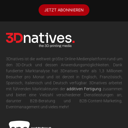
JETZT ABONNIEREN
3Dnatives ist die weltweit größte Online-Medienplattform rund um
den 3D-Druck und dessen Anwendungsmöglichkeiten. Dank
fundierter Marktanalyse hat 3Dnatives mehr als 1,3 Millionen
Besucher pro Monat und ist derzeit in Englisch, Französisch,
Spanisch, Italienisch und Deutsch verfügbar. 3Dnatives arbeitet
mit führenden Marktakteuren der
additiven Fertigung
zusammen
und bietet eine Vielzahl verschiedener Dienstleistungen an,
darunter B2B-Beratung und B2B-Content-Marketing,
Eventmanagement und vieles mehr!