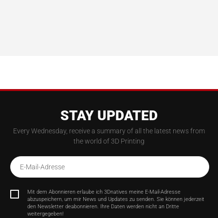
STAY UPDATED
Every Wednesday, receive a summary of all the latest news from
the world of 3D Printing
E-Mail-Adresse
Mit dem Abonnieren erlaube ich 3Dnatives meine E-Mail-Adresse
abzuspeichern, um mir News und Updates zu senden. Sie können jederzeit
den Newsletter deabonnieren. Ihre Daten werden nicht an Dritte
weitergegeben!