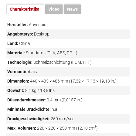
Charakteristika:
Video
News
Hersteller:
Anycubic
Angebotstyp:
Desktop
Land:
China
Material:
Standards (PLA, ABS, PP ...)
Technologie:
Schmelzschichtung (FDM/FFF)
Vormontiert:
n.a.
Dimension:
440 × 435 × 486 mm (17,32 × 17,13 × 19,13 in.)
Gewicht:
8.4 kg / 18,5 lbs
Düsendurchmesser:
0.4 mm (0,0157 in.)
Minimale Druckdichte:
n.a.
Druckgeschwindigkeit
250 mm/sec
3
Max. Volumen:
220 × 220 × 250 mm (12,10 cm
)