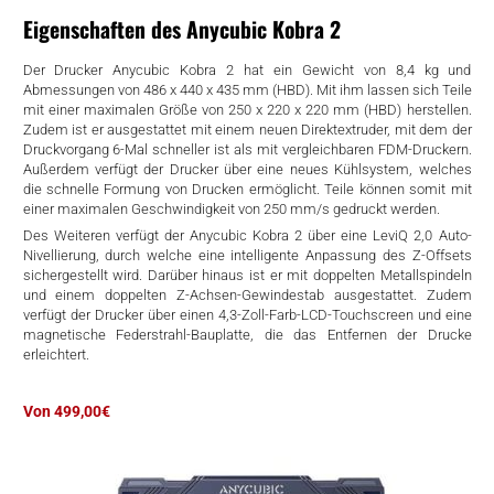
rtern
Eigenschaften des Anycubic Kobra 2
Der Drucker Anycubic Kobra 2 hat ein Gewicht von 8,4 kg und
Abmessungen von 486 x 440 x 435 mm (HBD). Mit ihm lassen sich Teile
mit einer maximalen Größe von 250 x 220 x 220 mm (HBD) herstellen.
Zudem ist er ausgestattet mit einem neuen Direktextruder, mit dem der
Druckvorgang 6-Mal schneller ist als mit vergleichbaren FDM-Druckern.
Außerdem verfügt der Drucker über eine neues Kühlsystem, welches
die schnelle Formung von Drucken ermöglicht. Teile können somit mit
einer maximalen Geschwindigkeit von 250 mm/s gedruckt werden.
Des Weiteren verfügt der Anycubic Kobra 2 über eine LeviQ 2,0 Auto-
Nivellierung, durch welche eine intelligente Anpassung des Z-Offsets
sichergestellt wird. Darüber hinaus ist er mit doppelten Metallspindeln
und einem doppelten Z-Achsen-Gewindestab ausgestattet. Zudem
verfügt der Drucker über einen 4,3-Zoll-Farb-LCD-Touchscreen und eine
magnetische Federstrahl-Bauplatte, die das Entfernen der Drucke
erleichtert.
Von 499,00€