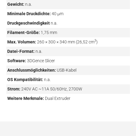
Gewicht:
n.a.
Minimale Druckdichte:
40 µm
Druckgeschwindigkeit
n.a.
Filament-Größe:
1,75 mm
3
Max. Volumen:
260 × 300 × 340 mm (26,52 cm
)
Datei-Format:
n.a.
Software:
3DGence Slicer
Anschlussmöglichkeiten:
USB-Kabel
OS Kompatibilität:
n.a.
Strom:
240V AC ~11A 50/60Hz, 2700W
Weitere Merkmale:
Dual Extruder