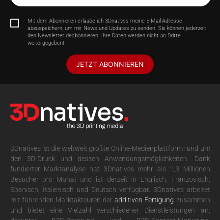
Mit dem Abonnieren erlaube ich 3Dnatives meine E-Mail-Adresse
abzuspeichern, um mir News und Updates zu senden. Sie können jederzeit
den Newsletter deabonnieren. Ihre Daten werden nicht an Dritte
weitergegeben!
JETZT ABONNIEREN
3Dnatives ist die weltweit größte Online-Medienplattform rund um
den 3D-Druck und dessen Anwendungsmöglichkeiten. Dank
fundierter Marktanalyse hat 3Dnatives mehr als 1,3 Millionen
Besucher pro Monat und ist derzeit in Englisch, Französisch,
Spanisch, Italienisch und Deutsch verfügbar. 3Dnatives arbeitet
mit führenden Marktakteuren der
additiven Fertigung
zusammen
und bietet eine Vielzahl verschiedener Dienstleistungen an,