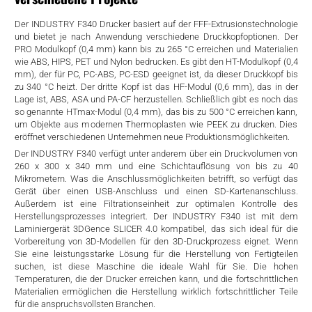
rtern
Der INDUSTRY F340 Drucker basiert auf der FFF-Extrusionstechnologie
und bietet je nach Anwendung verschiedene Druckkopfoptionen. Der
PRO Modulkopf (0,4 mm) kann bis zu 265 °C erreichen und Materialien
wie ABS, HIPS, PET und Nylon bedrucken. Es gibt den HT-Modulkopf (0,4
mm), der für PC, PC-ABS, PC-ESD geeignet ist, da dieser Druckkopf bis
zu 340 °C heizt. Der dritte Kopf ist das HF-Modul (0,6 mm), das in der
Lage ist, ABS, ASA und PA-CF herzustellen. Schließlich gibt es noch das
so genannte HTmax-Modul (0,4 mm), das bis zu 500 °C erreichen kann,
um Objekte aus modernen Thermoplasten wie PEEK zu drucken. Dies
eröffnet verschiedenen Unternehmen neue Produktionsmöglichkeiten.
Der INDUSTRY F340 verfügt unter anderem über ein Druckvolumen von
260 x 300 x 340 mm und eine Schichtauflösung von bis zu 40
Mikrometern. Was die Anschlussmöglichkeiten betrifft, so verfügt das
Gerät über einen USB-Anschluss und einen SD-Kartenanschluss.
Außerdem ist eine Filtrationseinheit zur optimalen Kontrolle des
Herstellungsprozesses integriert. Der INDUSTRY F340 ist mit dem
Laminiergerät 3DGence SLICER 4.0 kompatibel, das sich ideal für die
Vorbereitung von 3D-Modellen für den 3D-Druckprozess eignet. Wenn
Sie eine leistungsstarke Lösung für die Herstellung von Fertigteilen
suchen, ist diese Maschine die ideale Wahl für Sie. Die hohen
Temperaturen, die der Drucker erreichen kann, und die fortschrittlichen
Materialien ermöglichen die Herstellung wirklich fortschrittlicher Teile
für die anspruchsvollsten Branchen.