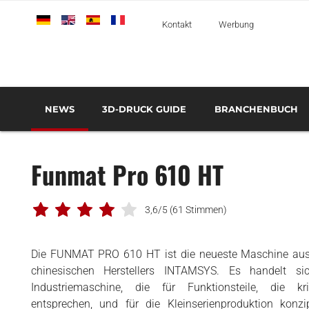
Deutsch
English
Español
Français
Italiano
Kontakt
Werbung
NEWS
3D-DRUCK GUIDE
BRANCHENBUCH
SO FUNKTIONIERT DIE ADDITIVE FERTIGUNG
3D-DRUCK VERANSTALTUNGEN
3D-DRUCK WEITERBILDUNGEN
AUTOMOBIL UND
TRANSPORT
Funmat Pro 610 HT
LUFT- UND RAUMFAHRT UND
VERTEIDIGUNG
3,6/5
(61 Stimmen)
MEDIZIN UND ZAHNMEDIZIN
3D-DRUCKER
Die FUNMAT PRO 610 HT ist die neueste Maschine au
3D MATERIALIEN
chinesischen Herstellers INTAMSYS. Es handelt s
Industriemaschine, die für Funktionsteile, die kr
3D-SCANNER
entsprechen, und für die Kleinserienproduktion konzi