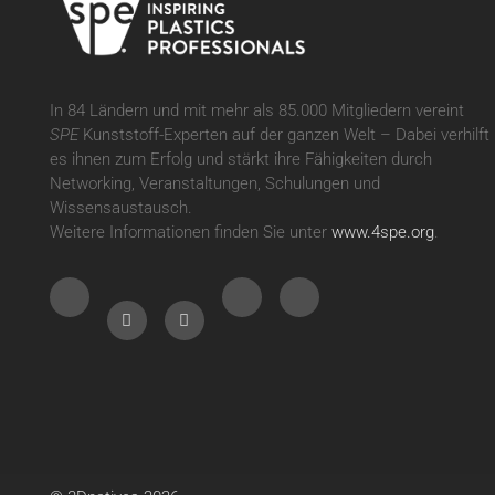
In 84 Ländern und mit mehr als 85.000 Mitgliedern vereint
SPE
Kunststoff-Experten auf der ganzen Welt – Dabei verhilft
es ihnen zum Erfolg und stärkt ihre Fähigkeiten durch
Networking, Veranstaltungen, Schulungen und
Wissensaustausch.
Weitere Informationen finden Sie unter
www.4spe.org
.