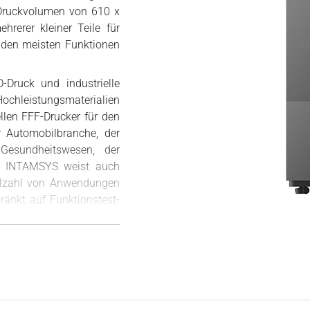
 Druckvolumen von 610 x
erer kleiner Teile für
t den meisten Funktionen
-Druck und industrielle
chleistungsmaterialien
llen FFF-Drucker für den
r Automobilbranche, der
 Gesundheitswesen, der
t. INTAMSYS weist auch
elzahl von Anwendungen
ränkt auf Funktionstest-
natürlich die direkte
rüstung, Software,
n.
on präzisen,