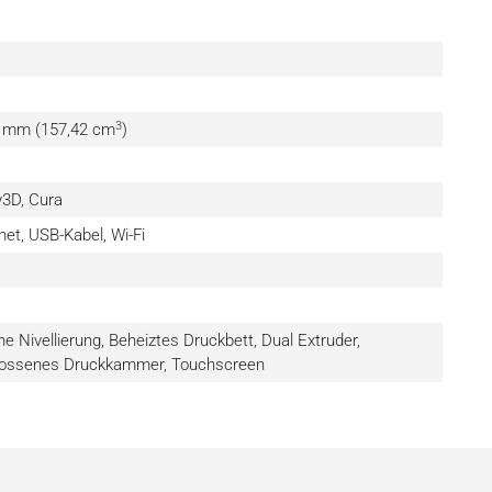
3
8 mm (157,42 cm
)
y3D, Cura
net, USB-Kabel, Wi-Fi
e Nivellierung, Beheiztes Druckbett, Dual Extruder,
hlossenes Druckkammer, Touchscreen