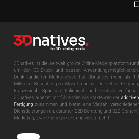
3Dnatives ist die weltweit größte Online-Medienplattform rund
um den 3D-Druck und dessen Anwendungsmöglichkeiten.
Dank fundierter Marktanalyse hat 3Dnatives mehr als 1,3
Millionen Besucher pro Monat und ist derzeit in Englisch,
Französisch, Spanisch, Italienisch und Deutsch verfügbar.
3Dnatives arbeitet mit führenden Marktakteuren der
additiven
Fertigung
zusammen und bietet eine Vielzahl verschiedener
Dienstleistungen an, darunter B2B-Beratung und B2B-Content-
Marketing, Eventmanagement und vieles mehr!