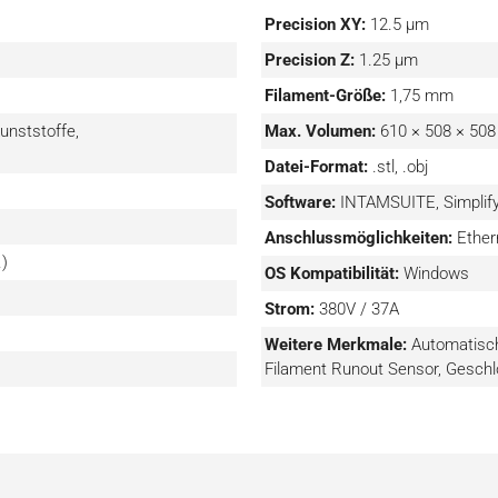
Precision XY:
12.5 µm
icht Ihnen das Drucken
Precision Z:
1.25 µm
 Die Heizkammer erreicht
Filament-Größe:
1,75 mm
eau ebenfalls auf 300°C
unststoffe,
Max. Volumen:
610 × 508 × 50
eratur von 500°C. Diese
ungsmaterialien, und der
Datei-Format:
.stl, .obj
arkt erhältlichen
Software:
INTAMSUITE, Simplif
K, PEKK, PAEK, ULTEM™,
Anschlussmöglichkeiten:
Ether
in der Tat dazu bei, die
.)
nd eine gleichbleibende
OS Kompatibilität:
Windows
Strom:
380V / 37A
ionssystem, mit dem Sie
Weitere Merkmale:
Automatisch
 Dank des automatischen
Filament Runout Sensor, Gesc
tzer neben anderen
. Darüber hinaus schätzt
alplattform bis zu 50 %