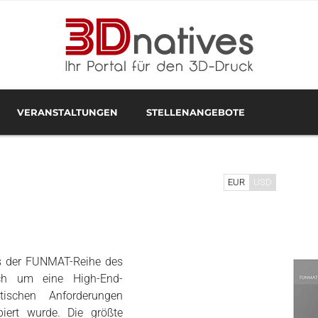
VERANSTALTUNGEN
STELLENANGEBOTE
ADDITIV VERANSTALTUNGEN
3D-DRUCKER TEST IM 3DNATIVES LAB
3D-DRUCK IN HAMBURG
EUR
USD
s der FUNMAT-Reihe des
ich um eine High-End-
itischen Anforderungen
piert wurde. Die größte