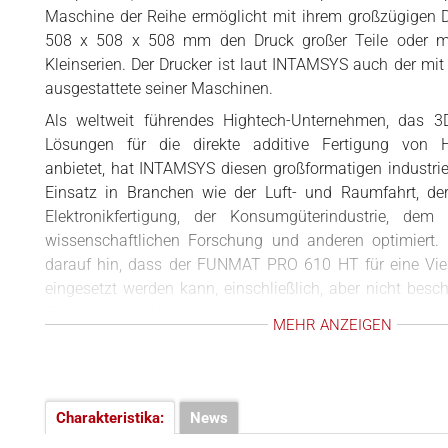
3D-SOFTWARE
Maschine der Reihe ermöglicht mit ihrem großzügigen
örtern
508 x 508 x 508 mm den Druck großer Teile oder mehr
BUSINESS
Kleinserien. Der Drucker ist laut INTAMSYS auch der mi
ausgestattete seiner Maschinen.
INTERVIEWS
Als weltweit führendes Hightech-Unternehmen, das 3D
RANKINGS
Lösungen für die direkte additive Fertigung von Ho
VIDEOS
anbietet, hat INTAMSYS diesen großformatigen industrie
Einsatz in Branchen wie der Luft- und Raumfahrt, de
Elektronikfertigung, der Konsumgüterindustrie, dem
wissenschaftlichen Forschung und anderen optimier
darauf hin, dass der FUNMAT PRO 610 HT für eine Vi
eingesetzt werden kann, einschließlich, aber nicht besch
Prototyping, Werkzeug- und Vorrichtungsbau und 
MEHR ANZEIGEN
Massenproduktion von Endprodukten, die Aus
Hochleistungsmaterialien und Druckmaterialien umfasse
FUNMAT PRO 610 HT: Drucken v
Charakteristika:
News