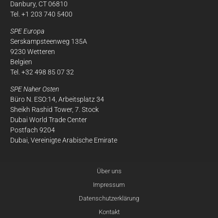
Danbury, CT 06810
Tel. +1 203 740 5400
SPE Europa
Serskampsteenweg 135A
9230 Wetteren
Belgien
Tel. +32 498 85 07 32
SPE Naher Osten
Büro N. ESO:14, Arbeitsplatz 34
Sheikh Rashid Tower, 7. Stock
Dubai World Trade Center
Postfach 9204
Dubai, Vereinigte Arabische Emirate
Über uns
Über
Impressum
unsere Cookies
Datenschutzerklärung
Auf dieser Website verwenden wir Cookies, um unsere Zielgruppe zu
Kontakt
messen. Sie können entscheiden, ob Sie diese
aktivieren
möchten