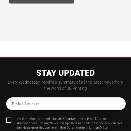
STAY UPDATED
Every Wednesday, receive a summary of all the latest news from
the world of 3D Printing
E-Mail-Adresse
Mit dem Abonnieren erlaube ich 3Dnatives meine E-Mail-Adresse
abzuspeichern, um mir News und Updates zu senden. Sie können jederzeit
den Newsletter deabonnieren. Ihre Daten werden nicht an Dritte