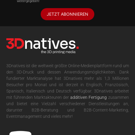
weitergegeben!
JETZT ABONNIEREN
3Dnatives ist die weltweit größte Online-Medienplattform rund um
den 3D-Druck und dessen Anwendungsmöglichkeiten. Dank
fundierter Marktanalyse hat 3Dnatives mehr als 1,3 Millionen
Besucher pro Monat und ist derzeit in Englisch, Französisch,
Spanisch, Italienisch und Deutsch verfügbar. 3Dnatives arbeitet
mit führenden Marktakteuren der
additiven Fertigung
zusammen
und bietet eine Vielzahl verschiedener Dienstleistungen an,
darunter B2B-Beratung und B2B-Content-Marketing,
Eventmanagement und vieles mehr!