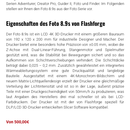
Serien Adventurer, Creator Pro, Guider II, Foto und Finder. Im Folgenden
rtern
stellen wir Ihnen den Foto 8.9s aus der Foto Serie vor.
Eigenschaften des Foto 8.9s von Flashforge
Der Foto 8.9s ist ein LCD 4K 3D-Drucker mit einem größeren Bauraum
von 192 x 120 x 200 mm für industrielle Designer und Macher. Der
Drucker bietet eine besonders hohe Präzision von ±0.05 mm, wobei die
Z-Achse mit Dual-Linear-Führung, Stangenmotor und Spielmutter
gestützt wird, was die Stabilität bei Bewegungen sichert und so das
Aufkommen von Schichtverschiebungen verhindert. Die Schichtdicke
beträgt dabei 0,025 – 0,2 mm. Zusätzlich gewährleistet ein integriertes
Wärmeableitungssystem eine gute Druckqualität und langlebige
Bauteile. Ausgestattet mit einem 4K-Monochrom-Bildschirm und
neuem Matrix-Lichtquellendesign erzielt der Drucker eine gleichmäßige
Verteilung der Lichtintensität und ist so in der Lage, äußerst präzise
Teile mit einer Druckgeschwindigkeit von 50mm/h zu produzieren, was
laut Angaben des Herstellers drei mal schneller ist als bei LCD-
Farbdruckern. Der Drucker ist mit der von Flashforge speziell für
DLP/LCD 3D-Drucker entwickelten Slicer Software kompatibel.
Von 500,00€