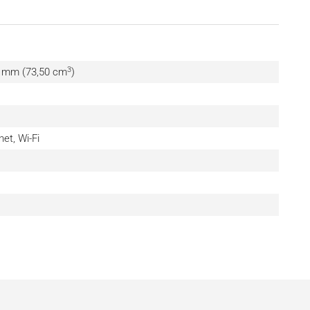
3
0 mm (73,50 cm
)
net, Wi-Fi