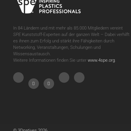
In 84 Ländern und mit mehr als 85.000 Mitgliedern vereint
SPE
Kunststoff-Experten auf der ganzen Welt – Dabei verhilft
es ihnen zum Erfolg und stärkt ihre Fähigkeiten durch
Networking, Veranstaltungen, Schulungen und
Wissensaustausch.
Weitere Informationen finden Sie unter
www.4spe.org
.
© 3Dnatives 2026