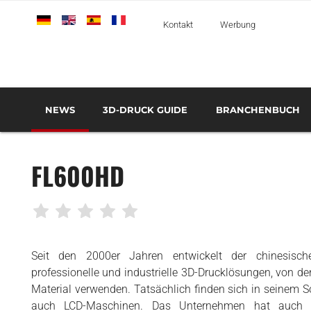
Deutsch
English
Español
Français
Italiano
Kontakt
Werbung
NEWS
3D-DRUCK GUIDE
BRANCHENBUCH
SO FUNKTIONIERT DIE ADDITIVE FERTIGUNG
3D-DRUCK VERANSTALTUNGEN
3D-DRUCK WEITERBILDUNGEN
AUTOMOBIL UND
TRANSPORT
FL600HD
LUFT- UND RAUMFAHRT UND
VERTEIDIGUNG
MEDIZIN UND ZAHNMEDIZIN
3D-DRUCKER
Seit den 2000er Jahren entwickelt der chinesische
3D MATERIALIEN
professionelle und industrielle 3D-Drucklösungen, von de
Material verwenden. Tatsächlich finden sich in seinem So
3D-SCANNER
auch LCD-Maschinen. Das Unternehmen hat auch 3