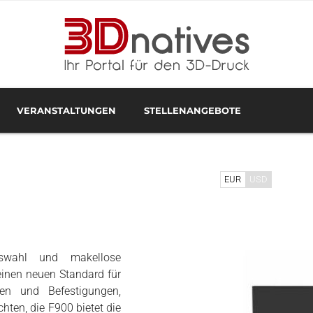
VERANSTALTUNGEN
STELLENANGEBOTE
ADDITIV VERANSTALTUNGEN
3D-DRUCKER TEST IM 3DNATIVES LAB
3D-DRUCK IN HAMBURG
EUR
USD
auswahl und makellose
 einen neuen Standard für
en und Befestigungen,
hten, die F900 bietet die