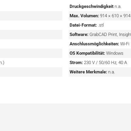
glicht GrabCAD Print den
Druckgeschwindigkeit
n.a.
chnitten. Verwenden Sie
Max. Volumen:
914 × 610 × 91
ung des Teils und den
Datei-Format:
.stl
n Ertrag zu erzielen.
Software:
GrabCAD Print, Insigh
Anschlussmöglichkeiten:
Wi-Fi
OS Kompatibilität:
Windows
n.)
Strom:
230 V / 50/60 Hz, 40 A
Weitere Merkmale:
n.a.