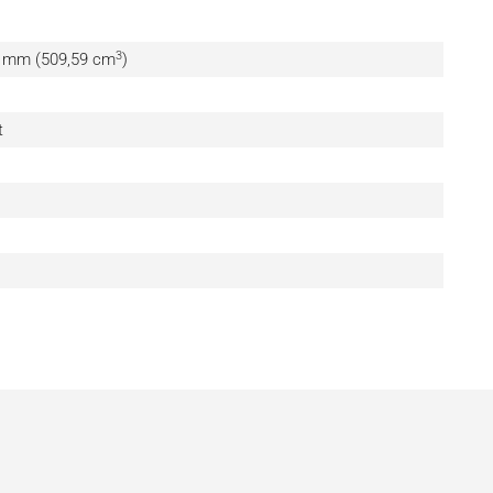
3
4 mm (509,59 cm
)
t