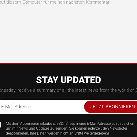
n auf diesem Computer für meinen nächsten Kommentar
STAY UPDATED
nesday, receive a summary of all the latest news from the world of 3
JETZT ABONNIEREN
E-Mail-Adresse
Mit dem Abonnieren erlaube ich 3Dnatives meine E-Mail-Adresse abzuspeichern,
um mir News und Updates zu senden. Sie können jederzeit den Newsletter
deabonnieren. Ihre Daten werden nicht an Dritte weitergegeben!