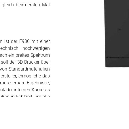
m gleich beim ersten Mal
 ist der F900 mit einer
echnisch hochwertigen
rch ein breites Spektrum
oll der 3D-Drucker über
 von Standardmaterialien
rsteller, ermögliche das
roduzierbare Ergebnisse,
dank der internen Kameras
ußen in Echtzeit, um alle
des Druckprozesses zu
re
GrabCAD Print
ist es
 von intelligenten