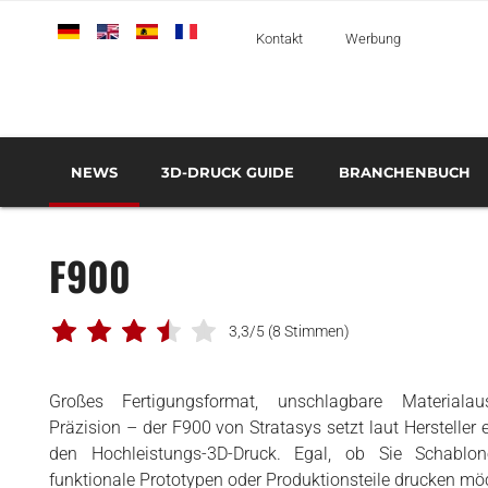
Deutsch
English
Español
Français
Italiano
Kontakt
Werbung
NEWS
3D-DRUCK GUIDE
BRANCHENBUCH
SO FUNKTIONIERT DIE ADDITIVE FERTIGUNG
3D-DRUCK VERANSTALTUNGEN
3D-DRUCK WEITERBILDUNGEN
AUTOMOBIL UND
TRANSPORT
F900
LUFT- UND RAUMFAHRT UND
VERTEIDIGUNG
3,3/5
(8 Stimmen)
MEDIZIN UND ZAHNMEDIZIN
3D-DRUCKER
Großes Fertigungsformat, unschlagbare Material
3D MATERIALIEN
Präzision – der F900 von Stratasys setzt laut Hersteller
den Hochleistungs-3D-Druck. Egal, ob Sie Schablon
3D-SCANNER
funktionale Prototypen oder Produktionsteile drucken möc