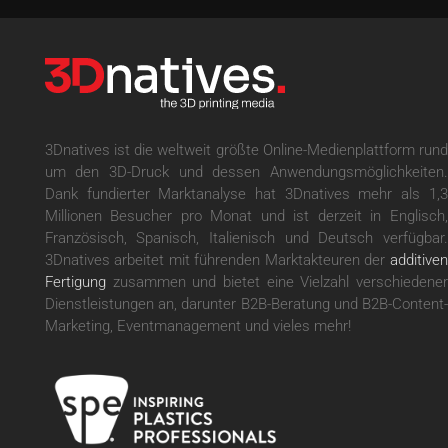
3Dnatives ist die weltweit größte Online-Medienplattform rund
um den 3D-Druck und dessen Anwendungsmöglichkeiten.
Dank fundierter Marktanalyse hat 3Dnatives mehr als 1,3
Millionen Besucher pro Monat und ist derzeit in Englisch,
Französisch, Spanisch, Italienisch und Deutsch verfügbar.
3Dnatives arbeitet mit führenden Marktakteuren der
additiven
Fertigung
zusammen und bietet eine Vielzahl verschiedener
Dienstleistungen an, darunter B2B-Beratung und B2B-Content-
Marketing, Eventmanagement und vieles mehr!