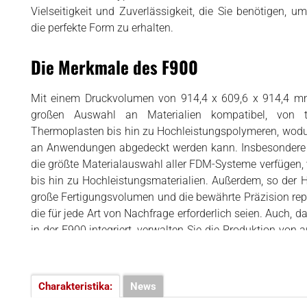
3D-SOFTWARE
Vielseitigkeit und Zuverlässigkeit, die Sie benötigen, u
örtern
die perfekte Form zu erhalten.
BUSINESS
Die Merkmale des F900
INTERVIEWS
RANKINGS
Mit einem Druckvolumen von 914,4 x 609,6 x 914,4 mm
VIDEOS
großen Auswahl an Materialien kompatibel, von t
Thermoplasten bis hin zu Hochleistungspolymeren, wodu
an Anwendungen abgedeckt werden kann. Insbesondere s
die größte Materialauswahl aller FDM-Systeme verfügen,
bis hin zu Hochleistungsmaterialien. Außerdem, so der He
große Fertigungsvolumen und die bewährte Präzision rep
die für jede Art von Nachfrage erforderlich seien. Auch, 
in der F900 integriert, verwalten Sie die Produktion von a
Arten von Problemen und Verzögerungen während 
vermeiden.
Mit der maßgeschneiderten und angepassten Softwa
Charakteristika:
News
möglich, direkt aus CAD-Formaten mithilfe