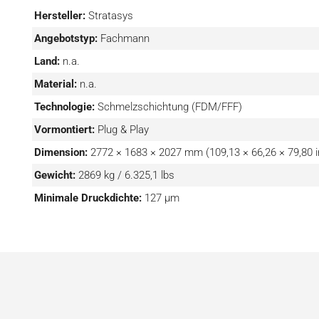
Standardeinstellungen zu drucken. Darüber hinaus ermö
Hersteller:
Stratasys
Zugriff auf Detailansichten von Modellen, Trays und S
Angebotstyp:
Fachmann
schließlich die Insight™-Software, um die Leist
Land:
n.a.
Materialverbrauch genau anzupassen und so einen höhere
Material:
n.a.
Technologie:
Schmelzschichtung (FDM/FFF)
Vormontiert:
Plug & Play
Dimension:
2772 × 1683 × 2027 mm (109,13 × 66,26 × 79,80 i
Gewicht:
2869 kg / 6.325,1 lbs
Minimale Druckdichte:
127 µm