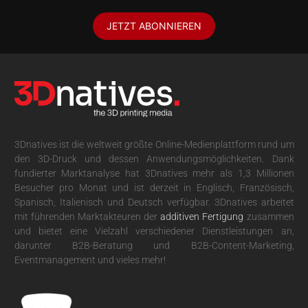
JETZT ABONNIEREN
3Dnatives ist die weltweit größte Online-Medienplattform rund um
den 3D-Druck und dessen Anwendungsmöglichkeiten. Dank
fundierter Marktanalyse hat 3Dnatives mehr als 1,3 Millionen
Besucher pro Monat und ist derzeit in Englisch, Französisch,
Spanisch, Italienisch und Deutsch verfügbar. 3Dnatives arbeitet
mit führenden Marktakteuren der
additiven Fertigung
zusammen
und bietet eine Vielzahl verschiedener Dienstleistungen an,
darunter B2B-Beratung und B2B-Content-Marketing,
Eventmanagement und vieles mehr!