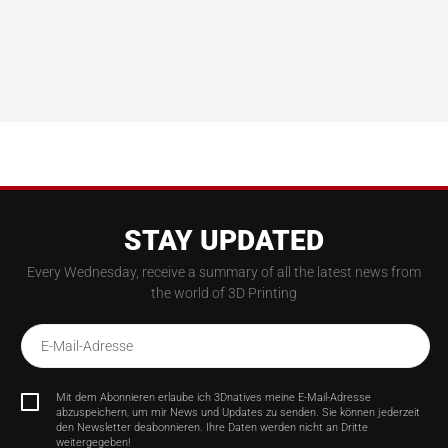
STAY UPDATED
Every Wednesday, receive a summary of all the latest news from
the world of 3D Printing
E-Mail-Adresse
Mit dem Abonnieren erlaube ich 3Dnatives meine E-Mail-Adresse
abzuspeichern, um mir News und Updates zu senden. Sie können jederzeit
den Newsletter deabonnieren. Ihre Daten werden nicht an Dritte
weitergegeben!