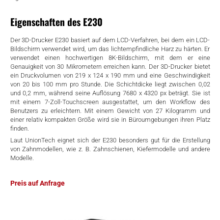
rtern
Eigenschaften des E230
Der 3D-Drucker E230 basiert auf dem LCD-Verfahren, bei dem ein LCD-
Bildschirm verwendet wird, um das lichtempfindliche Harz zu härten. Er
verwendet einen hochwertigen 8K-Bildschirm, mit dem er eine
Genauigkeit von 30 Mikrometern erreichen kann. Der 3D-Drucker bietet
ein Druckvolumen von 219 x 124 x 190 mm und eine Geschwindigkeit
von 20 bis 100 mm pro Stunde. Die Schichtdicke liegt zwischen 0,02
und 0,2 mm, während seine Auflösung 7680 x 4320 px beträgt. Sie ist
mit einem 7-Zoll-Touchscreen ausgestattet, um den Workflow des
Benutzers zu erleichtern. Mit einem Gewicht von 27 Kilogramm und
einer relativ kompakten Größe wird sie in Büroumgebungen ihren Platz
finden.
Laut UnionTech eignet sich der E230 besonders gut für die Erstellung
von Zahnmodellen, wie z. B. Zahnschienen, Kiefermodelle und andere
Modelle.
Preis auf Anfrage